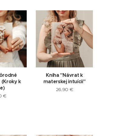
Pôrodné
Kniha "Návrat k
 (Kroky k
materskej intuícii"
e)
26,90
€
0
€