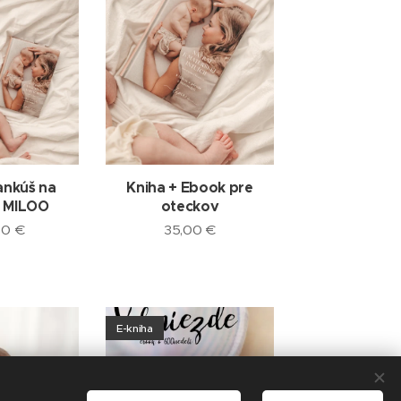
ankúš na
Kniha + Ebook pre
e MILOO
oteckov
00
€
35,00
€
E-kniha