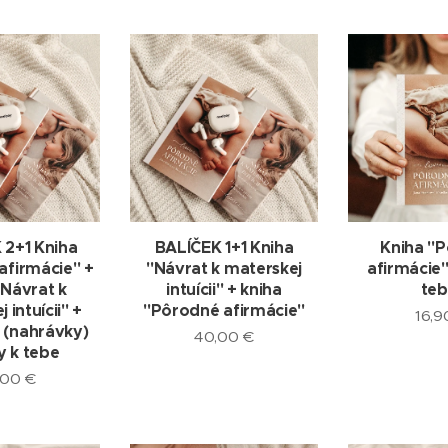
 2+1 Kniha
BALÍČEK 1+1 Kniha
Kniha "
afirmácie" +
"Návrat k materskej
afirmácie"
"Návrat k
intuícii" + kniha
teb
 intuícii" +
"Pôrodné afirmácie"
16,9
 (nahrávky)
40,00
€
y k tebe
,00
€