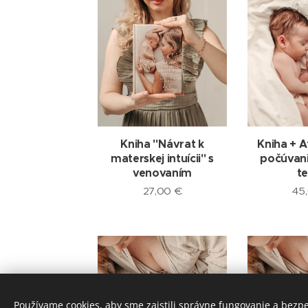
Kniha "Návrat k
Kniha + A
materskej intuícii" s
počúvani
venovaním
t
27,00
€
45
Používame cookies, aby sme zaistili správne fungovanie a bezp