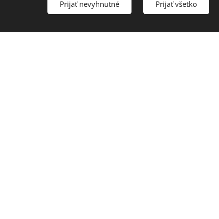
Prijať nevyhnutné
Prijať všetko
 oteckov
E-book o šestonedelí "V
h lásky"
hniezde"
0
€
21,00
€