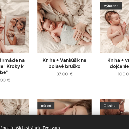
Výhodne
firmácie na
Kniha + Vankúšik na
Kniha + v
e "Kroky k
boľavé bruško
dojčeni
ebe"
37,00
€
100,
,00
€
pôrod
E-kniha
ečnosť našich stránok. Tým vám