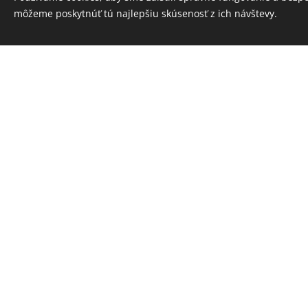
môžeme poskytnúť tú najlepšiu skúsenosť z ich návštevy.
MILOO vankúš z
MILOO 
čerešňových kôstok -
čerešňový
smotanový
men
12,00
€
12