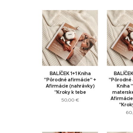
BALÍČEK 1+1 Kniha
BALÍČEK
"Pôrodné afirmácie" +
"Pôrodné 
Afirmácie (nahrávky)
Kniha 
"Kroky k tebe
materskej
Afirmácie
50,00
€
"Krok
60