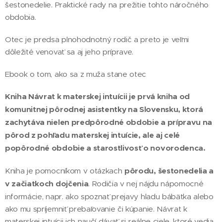
šestonedelie. Praktické rady na prežitie tohto náročného
obdobia.
Otec je predsa plnohodnotný rodič a preto je veľmi
dôležité venovať sa aj jeho príprave.
Ebook o tom, ako sa z muža stane otec
Kniha Návrat k materskej intuícii je
prvá kniha od
komunitnej pôrodnej asistentky na Slovensku
, ktorá
zachytáva nielen
predpôrodné obdobie a prípravu na
pôrod z pohľadu materskej intuície
, ale aj celé
popôrodné obdobie a starostlivosť o novorodenca
.
Kniha je pomocníkom v otázkach
pôrodu, šestonedelia a
v začiatkoch dojčenia
. Rodičia v nej nájdu nápomocné
informácie, napr. ako spoznať prejavy hladu bábätka alebo
ako mu spríjemniť prebaľovanie či kúpanie. Návrat k
materskej intuícii ich naučí dávať si reálne ciele, ktoré vedia