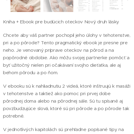
Kniha + Ebook pre budúcich oteckov Nový druh lásky
Chcete aby váš partner pochopil jeho úlohy v tehotenstve,
pri a po pôrode? Tento pragmatický ebook je presne pre
neho. Je venovaný príprave oteckov na pôrod a na
popôrodné obdobie. Ako môžu svojej partnerke pomôcť a
byť užitočný nielen pri očakávaní svojho dieťatka, ale aj
behom pôrodu a po ňom.
V ebooku sú k nahliadnutiu 2 videá, ktoré inštruujú k masáži
v tehotenstve a taktiež ako pomoc pri prvej dobe
pôrodnej doma alebo na pôrodnej sále. Sú tu spísané aj
povzbudzujúce slová, ktoré sú pri pôrode a po pôrode tak
potrebné.
V jednotlivých kapitolách sú prehľadne popísané tipy na