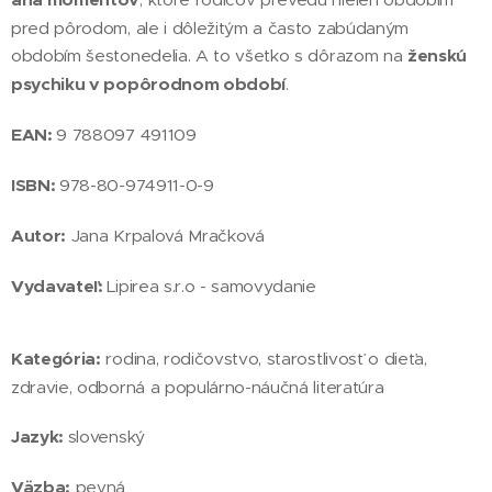
pred pôrodom, ale i dôležitým a často zabúdaným
obdobím šestonedelia. A to všetko s dôrazom na
ženskú
psychiku v popôrodnom období
.
EAN:
9 788097 491109
ISBN:
978-80-974911-0-9
Autor:
Jana Krpalová Mračková
Vydavateľ:
Lipirea s.r.o - samovydanie
Kategória:
rodina, rodičovstvo, starostlivosť o dieťa,
zdravie, odborná a populárno-náučná literatúra
Jazyk:
slovenský
Väzba:
pevná