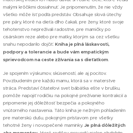
malými krôčikmi dosiahnuť. Je pripomenutím, že nie vždy
všetko môže ísť podľa predstáv. Obsahuje slová útechy
pre páry, ktoré na dieťa dlho čakali, pre ženy, ktoré svoje
tehotenstvo neprežívali radostne, pre mamičky po
cisárskom reze alebo pre matky, ktorým sa cez všetku
snahu nepodarilo dojčiť.
Kniha je plná láskavosti,
podpory a tolerancie a bude vám empatickým
sprievodcom na ceste zžívania sa s dieťatkom
.
Je spojením výskumov, skúseností, ale aj pocitov.
Povzbudením pre každú mamu, ktorá sa v materstve
stráca. Predstaví čitateľovi svet bábätka ešte v brušku,
pomôže napojiť rodičku na pokojné prežívanie kontrakcií a
pripomenie jej dôležitosť bezpečia a pokojného
vnútorného nastavenia. Táto kniha je nežným pohladením
pre materskú dušu, pokojným prístavom pre všetky
tehotné ženy i novopečené maminky.
Je plná dôležitých
aha momentov
, ktoré rodičov prevedú nielen obdobím