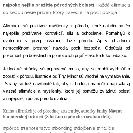
najpokojnejšie prežitie pôrodných bolestí
. Každá afirmácia
so sebou nesie príbeh, ktorý navedie na pocit pokoja.
Afirmácie sú pozitívne myšlienky k pôrodu, ktoré naladia na čo
najlepšie prežívanie kontrakcií, silu a odhodlanie.
Pomáhajú k
uvoľneniu v prvej otváracej fáze pôrodu. Aj v chladnom
nemocničnom prostredí navodia pocit bezpečia. Odpútajú od
pozornosti pri bolestiach a pomôžu ich prijať – ako krok ku bábätku.
Jednotlivé stránky sú pripravené na to, aby sa mohli vytrhnúť a
zobrať k pôrodu. Ilustrácie od Tiny Minor sú vhodné na vymaľovanie.
Strany sú tiež navrhnuté tak, aby si budúca mamička napísala aj
vlastné afirmácie a myšlienky, ktoré jej pomôžu zvládnuť bolesť
a najlepšie ju počas pôrodu uvoľnia.
Kniha afirmácií je od pôrodnej asistentky, autorky knihy
Návrat
k materskej intuícii (S láskou o pôrode a šestonedelí)
.
#pôrod #tehotenstvo #bonding #dojčenie #intuícia