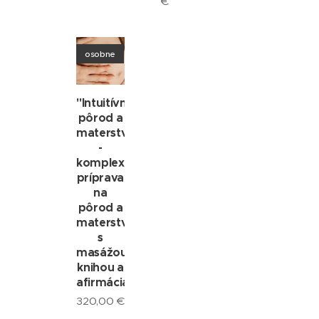
€
osobne
"Intuitívny
pôrod a
materstvo"
-
komplexná
príprava
na
pôrod a
materstvo
s
masážou,
knihou a
afirmáciami
320,00
€