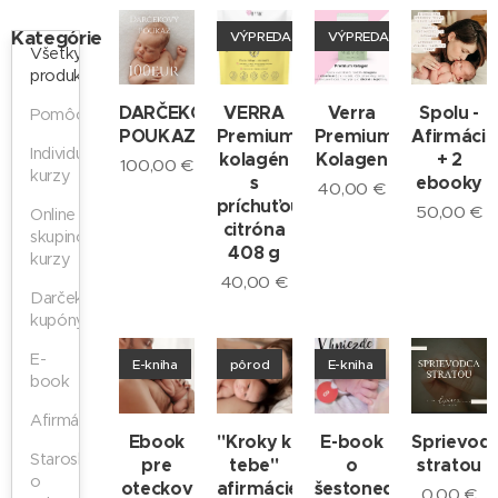
Kategórie
VÝPREDAJ
VÝPREDAJ
Všetky
produkty
DARČEKOVÝ
VERRA
Verra
Spolu -
Pomôcky
POUKAZ
Premium
Premium
Afirmácie
Individuálne
kolagén
Kolagen
+ 2
100,00
€
kurzy
s
ebooky
40,00
€
príchuťou
50,00
€
Online
citróna
skupinové
408 g
kurzy
40,00
€
Darčekové
kupóny
E-
E-kniha
pôrod
E-kniha
book
Afirmácie
Ebook
"Kroky k
E-book
Sprievod
Staroslivosť
pre
tebe"
o
stratou
o
oteckov
afirmácie
šestonedelí
0,00
€