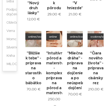
seba
"Nový
k
"V
druh
pôrodu
hniezde"
Podpora
lásky"
29,00
€
21,00
€
dojčenia
12,00
€
Oblečenie
Verra
online/osobne
online
online/osobne
osobne/onl
Momcare
Silvernurse
"Bližšie
"Intuitívny
"Mliečna
"Čiara
Kniha
k tebe" -
pôrod a
dráha" -
nového
príprava
materstvo"
príprava
života" -
MILOO
na
-
na
príprava
starostlivosť
komplexná
dojčenie
na
o
príprava
a po
cisársky
bábätko
na
neúspešnom
rez
pôrod a
dojčení
70,00
€
210,00
€
materstvo
70,00
€
250,00