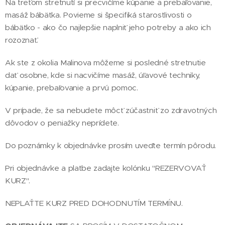
Na treťom stretnutí si precvičíme kúpanie a prebaľovanie,
masáž bábätka. Povieme si špecifiká starostlivosti o
bábätko - ako čo najlepšie naplniť jeho potreby a ako ich
rozoznať.
Ak ste z okolia Malinova môžeme si posledné stretnutie
dať osobne, kde si nacvičíme masáž, úľavové techniky,
kúpanie, prebaľovanie a prvú pomoc.
V prípade, že sa nebudete môcť zúčastniť zo zdravotných
dôvodov o peniažky neprídete.
Do poznámky k objednávke prosím uveďte termín pôrodu.
Pri objednávke a platbe zadajte kolónku "REZERVOVAŤ
KURZ".
NEPLAŤTE KURZ PRED DOHODNUTÍM TERMÍNU.