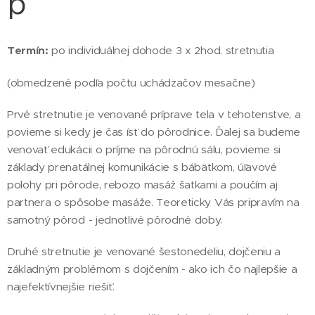
p
Termín:
po individuálnej dohode 3 x 2hod. stretnutia
(obmedzené podľa počtu uchádzačov mesačne)
Prvé stretnutie je venované príprave tela v tehotenstve, a
povieme si kedy je čas ísť do pôrodnice. Ďalej sa budeme
venovať edukácii o príjme na pôrodnú sálu, povieme si
základy prenatálnej komunikácie s bábätkom, úľavové
polohy pri pôrode, rebozo masáž šatkami a poučím aj
partnera o spôsobe masáže. Teoreticky Vás pripravím na
samotný pôrod - jednotlivé pôrodné doby.
Druhé stretnutie je venované šestonedeliu, dojčeniu a
základným problémom s dojčením - ako ich čo najlepšie a
najefektívnejšie riešiť.