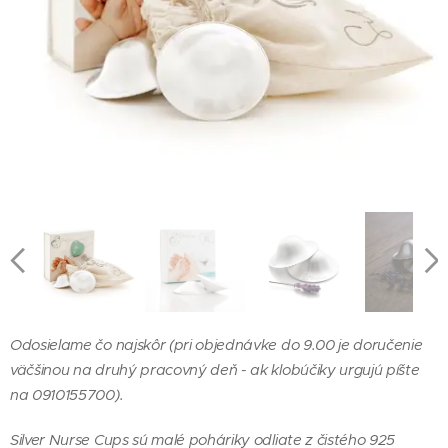
Odosielame čo najskôr (pri objednávke do 9.00 je doručenie
väčšinou na druhý pracovný deň - ak klobúčiky urgujú píšte
na 0910155700).
Silver Nurse Cups sú malé poháriky odliate z čistého 925