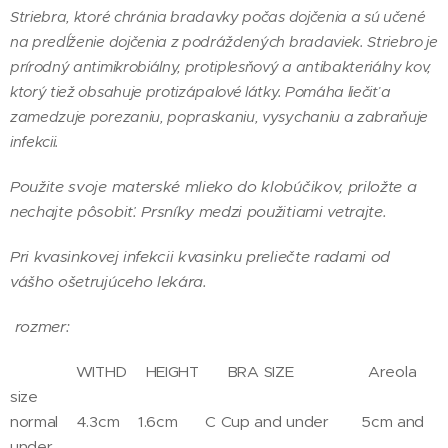
Striebra, ktoré chránia bradavky počas dojčenia a sú učené
na predĺženie dojčenia z podráždených bradaviek. Striebro je
prírodný
antimikrobiálny, protiplesňový a antibakteriálny kov,
ktorý tiež obsahuje protizápalové látky
. Pomáha liečiť a
zamedzuje porezaniu, popraskaniu, vysychaniu a zabraňuje
infekcii.
Použite svoje materské mlieko do klobúčikov, priložte a
nechajte pôsobiť. Prsníky medzi použitiami vetrajte.
Pri kvasinkovej infekcii kvasinku preliečte radami od
vášho ošetrujúceho lekára.
rozmer:
WITHD HEIGHT BRA SIZE Areola
size
normal 4.3cm 1.6cm C Cup and under 5cm and
under