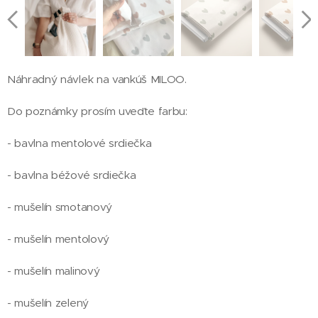
Náhradný návlek na vankúš MILOO.
Do poznámky prosím uveďte farbu:
- bavlna mentolové srdiečka
- bavlna béžové srdiečka
- mušelín smotanový
- mušelín mentolový
- mušelín malinový
- mušelín zelený