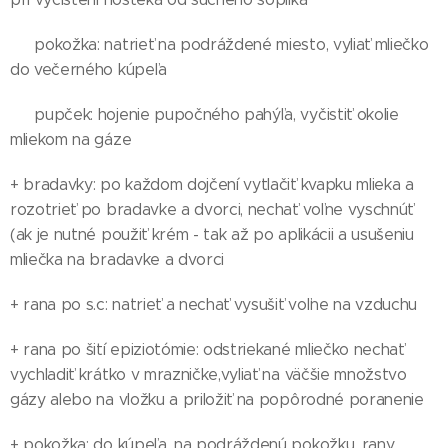
👶 pokožka: natrieť na podráždené miesto, vyliať mliečko
do večerného kúpeľa
👶 pupček: hojenie pupočného pahýľa, vyčistiť okolie
mliekom na gáze
+ bradavky: po každom dojčení vytlačiť kvapku mlieka a
rozotrieť po bradavke a dvorci, nechať voľne vyschnúť
(ak je nutné použiť krém - tak až po aplikácii a usušeniu
mliečka na bradavke a dvorci
+ rana po s.c: natrieť a nechať vysušiť voľne na vzduchu
+ rana po šití epiziotómie: odstriekané mliečko nechať
vychladiť krátko v mrazničke,vyliať na väčšie množstvo
gázy alebo na vložku a priložiť na popôrodné poranenie
+ pokožka: do kúpeľa, na podráždenú pokožku, rany