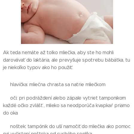
Ak teda nemáte až toľko mliečka, aby ste ho mohli
darovávať do laktária, ale prevyšuje spotrebu bábätka, tu
je niekoľko typov ako ho použiť:
👶 hlavička: mliečna chrasta sa natrie mliečkom
👶 oči: pri podráždení alebo zápale vytriet tamponikom
každé očko zvlášť , mlieko sa neodporúča kvapkaŕ priamo
do oka
👶 noštek: tampónik do uší namočiť do mliečka ako pomoc
pri vyčistení nošteka od suchého soplíka