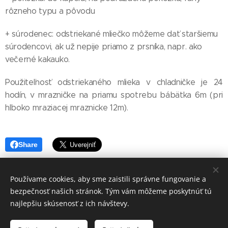
rôzneho typu a pôvodu
+ súrodenec: odstriekané mliečko môžeme dať staršiemu
súrodencovi, ak už nepije priamo z prsníka, napr. ako
večerné kakauko.
Použiteľnosť odstriekaného mlieka v chladničke je 24
hodín, v mrazničke na priamu spotrebu bábätka 6m (pri
hlboko mraziacej mraznicke 12m).
Share
Používame cookies, aby sme zaistili správne fungovanie a
bezpečnosť našich stránok. Tým vám môžeme poskytnúť tú
najlepšiu skúsenosť z ich návštevy.
© 2021 Lipirea s.r.o, prosím nekopírovať bez súhlasu
autora! fotografie pre Lipirea: Iveta Peterská (@foteníčko)