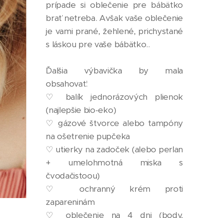
prípade si oblečenie pre bábätko
brať netreba. Avšak vaše oblečenie
je vami prané, žehlené, prichystané
s láskou pre vaše bábätko..
Ďalšia výbavička by mala
obsahovať:
♡ balík jednorázových plienok
(najlepšie bio-eko)
♡ gázové štvorce alebo tampóny
na ošetrenie pupčeka
♡ utierky na zadoček (alebo perlan
+ umelohmotná miska s
čvodačistoou)
♡ ochranný krém proti
zapareninám
♡ oblečenie na 4 dni (body,