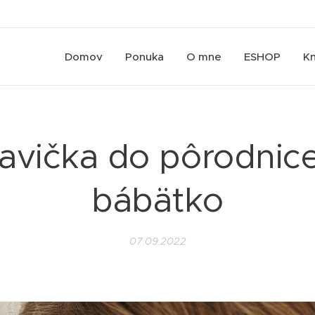
Domov
Ponuka
O mne
ESHOP
Kn
avička do pôrodnice
bábätko
07.09.2022