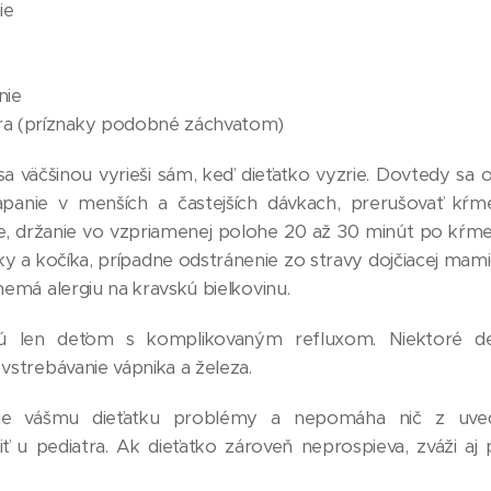
ie
nie
ra (príznaky podobné záchvatom)
sa väčšinou vyrieši sám, keď dieťatko vyzrie. Dovtedy sa
panie v menších a častejších dávkach, prerušovať kŕme
, držanie vo vzpriamenej polohe 20 až 30 minút po kŕmen
ielky a kočíka, prípadne odstránenie zo stravy dojčiacej ma
 nemá alergiu na kravskú bielkovinu.
jú len deťom s komplikovaným refluxom. Niektoré det
 vstrebávanie vápnika a železa.
uje vášmu dieťatku problémy a nepomáha nič z uve
šiť u pediatra. Ak dieťatko zároveň neprospieva, zváži aj 