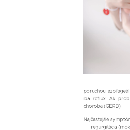
poruchou ezofageáln
iba reflux. Ak prob
choroba (GERD).
Najčastejšie symptó
👶 regurgitácia (mok