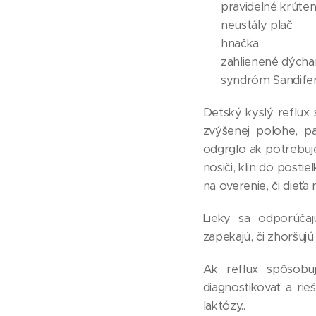
👶 pravidelné krúten
👶 neustály plač
👶 hnačka
👶 zahlienené dýcha
👶 syndróm Sandife
Detský kyslý reflux 
zvýšenej polohe, pa
odgrglo ak potrebuje
nosiči, klin do post
na overenie, či dieťa
Lieky sa odporúča
zapekajú, či zhoršujú
Ak reflux spôsob
diagnostikovať a rie
laktózy..