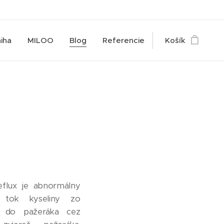
iha
MILOO
Blog
Referencie
Košík
eflux je abnormálny
 tok kyseliny zo
a do pažeráka cez