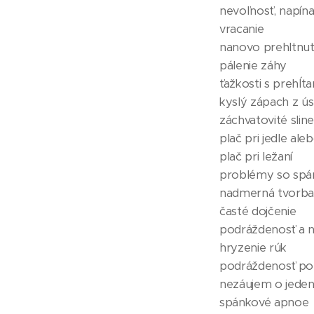
👶 nevoľnosť, napína
👶 vracanie
👶 nanovo prehltnut
👶 pálenie záhy
👶 ťažkosti s prehĺt
👶 kyslý zápach z ús
👶 záchvatovité sline
👶 plač pri jedle a
👶 plač pri ležaní
👶 problémy so spá
👶 nadmerná tvorba
👶 časté dojčenie
👶 podráždenosť a 
👶 hryzenie rúk
👶 podráždenosť po 
👶 nezáujem o jeden
👶 spánkové apnoe