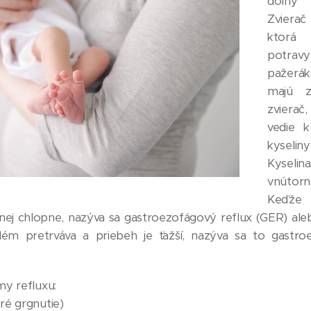
dolný 
Zvierač
ktorá
potra
pažerák
majú z
zvierač
vedie k
kyselin
Kyselin
vnútorn
Keďže 
ej chlopne, nazýva sa gastroezofágový reflux (GER) aleb
lém pretrváva a priebeh je ťažší, nazýva sa to gastro
my refluxu:
ré grgnutie)