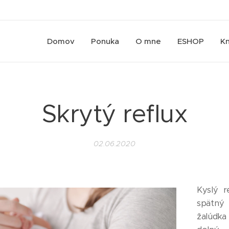
Domov
Ponuka
O mne
ESHOP
Kn
Skrytý reflux
02.06.2020
Kyslý r
spätný
žalúdk