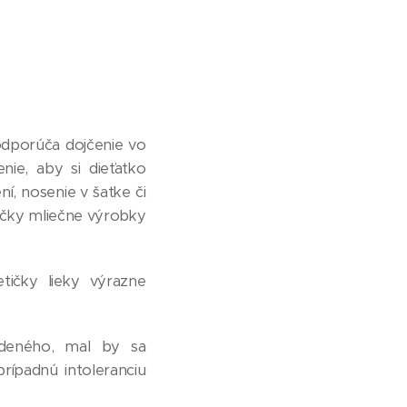
 odporúča dojčenie vo
nie, aby si dieťatko
í, nosenie v šatke či
mičky mliečne výrobky
ičky lieky výrazne
deného, mal by sa
prípadnú intoleranciu