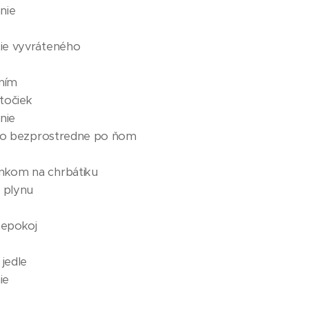
nie
ie vyvráteného
aním
točiek
nie
lebo bezprostredne po ňom
nkom na chrbátiku
 plynu
nepokoj
jedle
ie