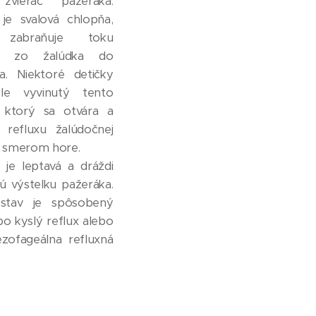
zvierač pažeráka.
 je svalová chlopňa,
 zabraňuje toku
vy zo žalúdka do
a. Niektoré detičky
le vyvinutý tento
, ktorý sa otvára a
 refluxu žalúdočnej
y smerom hore.
a je leptavá a dráždi
ú výstelku pažeráka.
stav je spôsobený
o kyslý reflux alebo
ezofageálna refluxná