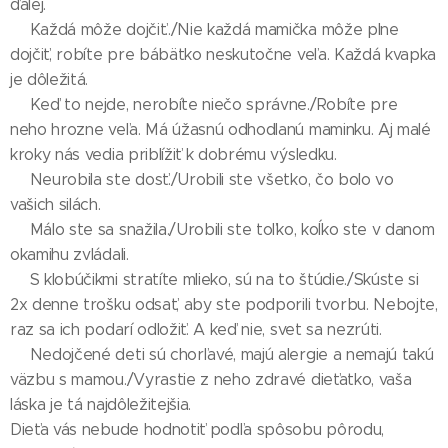
ďalej.
🤱Každá môže dojčiť../Nie každá mamička môže plne
dojčiť, robíte pre bábätko neskutočne veľa. Každá kvapka
je dôležitá.
🤱Keď to nejde, nerobíte niečo správne./Robíte pre
neho hrozne veľa. Má úžasnú odhodlanú maminku. Aj malé
kroky nás vedia priblížiť k dobrému výsledku.
🤱Neurobila ste dosť./Urobili ste všetko, čo bolo vo
vašich silách.
🤱Málo ste sa snažila./Urobili ste toľko, koĺko ste v danom
okamihu zvládali.
🤱S klobúčikmi stratíte mlieko, sú na to štúdie./Skúste si
2x denne trošku odsať, aby ste podporili tvorbu. Nebojte,
raz sa ich podarí odložiť. A keď nie, svet sa nezrúti.
👶Nedojčené deti sú chorľavé, majú alergie a nemajú takú
väzbu s mamou./Vyrastie z neho zdravé dieťatko, vaša
láska je tá najdôležitejšia.
Dieťa vás nebude hodnotiť podľa spôsobu pôrodu,