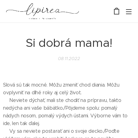
Si dobrá mama!
08.11.2022
Slová sú tak mocné. Môžu zmeniť chod diania. Môžu
ovplyvniť na dlhé roky aj celý život.
🤰Neviete dýchať, mali ste chodiť na prípravu, takto
nedýcha ani vaše bábätko./Pôjdeme spolu: pomalý
nádych nosom, pomalý výdych ústami. Výborne vám to
ide, len tak ďalej.
🤱Vy sa neviete postarať ani o svoje decko./Poďte