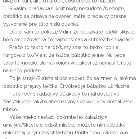
ukážem vám, ako to urobiť, čoskoro sa to naučíte.
🤱S vašimi bradavkami kojiť nikdy nebudete./Nebojte,
bábätko sa prisáva na dvorec, máte bradavky presne
vytvorené pre túto malú pusinku.
👶Dudel vám to pokazí./Vidím, že používate dudlík, skúste
ho obmedzovať na čo najmenší čas a kritických situáciách.
🤱Prečo to takto nerobíš, my sme to takto robili a
fungovalo to./Viem, že každé bábätko je iné. Na tebe
toto fungovalo, ale na mojom vnúčikovi už nemusí. Určite
na niečo prídete.
🤱To je štrajk./Skúste si odsledovať, čo sa zmenilo, aké má
bábätko prejavy telíčka. Či vôbec je bábätko už hladné.
🧑‍🍼Toto rovno radšej vyliať, akoby to mal dostať vo
fľaši./Skúste takýto alternatívny spôsob, aby dostal vaše
mlieko.
🧑‍🍼Vaše mlieko nestačí, dokŕmte ho zakaždým
umelým./Skúste si odsať mliečko, môžete ním bábätko
dokŕmiť aj si tým zvýšiť laktáciu. Podľa toho uvidíme ako