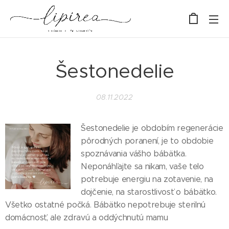
Šestonedelie
08.11.2022
Šestonedelie je obdobím regenerácie
pôrodných poranení, je to obdobie
spoznávania vášho bábätka.
Neponáhľajte sa nikam, vaše telo
potrebuje energiu na zotavenie, na
dojčenie, na starostlivosť o bábätko.
Všetko ostatné počká. Bábätko nepotrebuje sterilnú
domácnosť, ale zdravú a oddýchnutú mamu 🤍