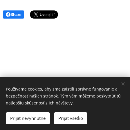
Share
Používame cookies, aby sme zaistili správne fungovanie a
bezpečnosť našich stránok. Tým vám môžeme poskytnúť tú
najlepšiu skúsenosť z ich návštevy.
© 2021 Lipirea s.r.o, prosím nekopírovať bez súhlasu
autora! fotografie pre Lipirea: Iveta Peterská (@foteníčko)
Prijať nevyhnutné
Prijať všetko
Vytvorené službou
Webnode
Cookies