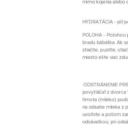
mimo kojenia alebo o
HYDRATÁCIA - piť po 
POLOHA - Polohou pri
bradu bábätka. Ak sa 
stlačíte, pustíte, st
miesto ešte viac zdu
ODSTRÁNENIE PREKÁŽK
povytláčať z dvorca 
hmota (mlieko) podo
na odsatie mlieka z 
uvoľnite a potom zas
odsávačkou, pri odsá