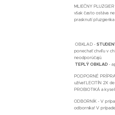
MLIEČNY PLUZGIER - 
však často ostáva n
prasknutí pľuzgierika
OBKLAD -
STUDEN
ponechať chvíľu v ch
neodporúč
TEPLÝ OBKLAD
- a
PODPORNÉ PRÍPRAVKY
užívať LECITÍN 2X de
PROBIOTIKÁ a kyseli
ODBORNÍK - V prípade
odborníka! V prípade