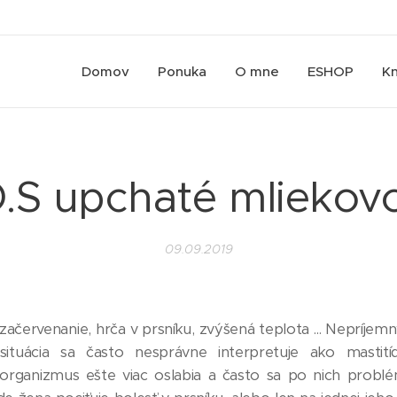
Domov
Ponuka
O mne
ESHOP
Kn
O.S upchaté mliekov
09.09.2019
ačervenanie, hrča v prsníku, zvýšená teplota ... Nepríjemn
situácia sa často nesprávne interpretuje ako mastití
 organizmus ešte viac oslabia a často sa po nich problé