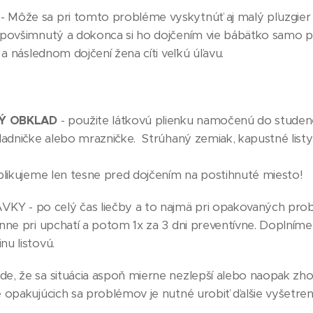
Môže sa pri tomto probléme vyskytnúť aj malý pľuzgier 
epovšimnutý a dokonca si ho dojčením vie bábätko samo p
 a následnom dojčení žena cíti veľkú úľavu.
Ý OBKLAD
- použite látkovú plienku namočenú do studen
ladničke alebo mrazničke. Strúhaný zemiak, kapustné listy
ajú.
plikujeme len tesne pred dojčením na postihnuté miesto!
 - po celý čas liečby a to najmä pri opakovaných p
nne pri upchatí a potom 1x za 3 dni preventívne. Doplním
nu listovú.
, že sa situácia aspoň mierne nezlepší alebo naopak zhor
 opakujúcich sa problémov je nutné urobiť ďalšie vyšetrenia