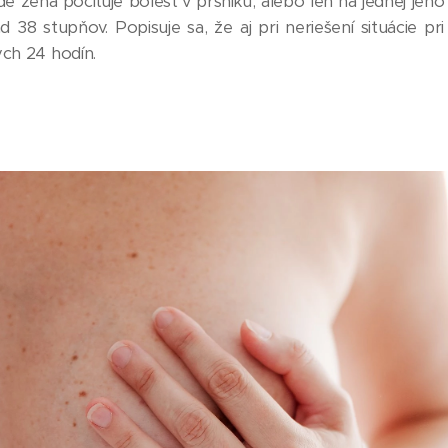
žena pociťuje bolesť v prsníku, alebo len na jednej jeho 
d 38 stupňov. Popisuje sa, že aj pri neriešení situácie pr
ých 24 hodín.