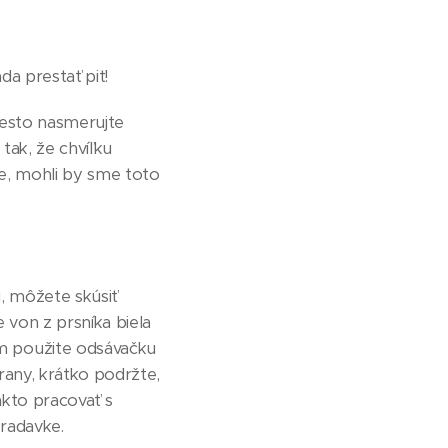
a prestať piť!
iesto nasmerujte
tak, že chvíľku
ame, mohli by sme toto
, môžete skúsiť
 von z prsníka biela
m použite odsávačku
rany, krátko podržte,
akto pracovať s
radavke.