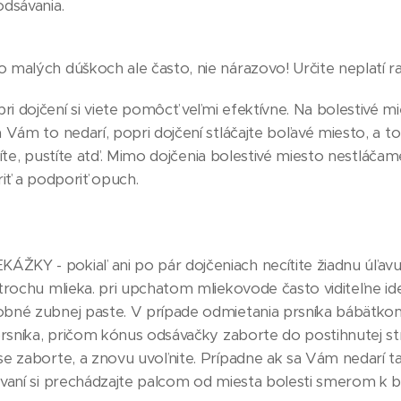
dsávania.
malých dúškoch ale často, nie nárazovo! Určite neplatí rad
 dojčení si viete pomôcť veľmi efektívne. Na bolestivé m
Vám to nedarí, popri dojčení stláčajte boľavé miesto, a to 
lačíte, pustíte atď. Mimo dojčenia bolestivé miesto nestláč
riť a podporiť opuch.
Y - pokiaľ ani po pár dojčeniach necítite žiadnu úľavu
trochu mlieka. pri upchatom mliekovode často viditeľne ide
bné zubnej paste. V prípade odmietania prsníka bábätko
prsníka, pričom kónus odsávačky zaborte do postihnutej st
e zaborte, a znovu uvoľnite. Prípadne ak sa Vám nedarí t
vaní si prechádzajte palcom od miesta bolesti smerom k b