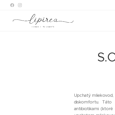
S.
Upchatý mliekovod, z
diskomfortu. Táto 
antibiotikami (ktoré