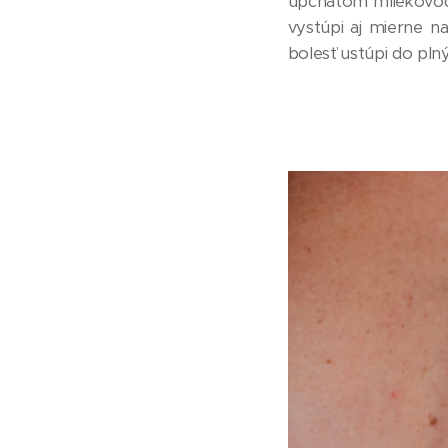
upchatom mliekovode 
vystúpi aj mierne na
bolesť ustúpi do pln