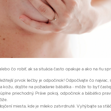
lebo čo robiť, ak sa situácia často opakuje a ako na ňu s
itejší prvok liečby je odpočinok! Odpočívajte čo najviac
a kožu, dojčite na požiadanie bábätka - môže to byť častej
e úplne priechodný. Práve pokoj, odpočinok a bábätko prav
ôže.
dojčení miesta, kde je mlieko zatvrdnuté. Vyhýbajte sa stlá