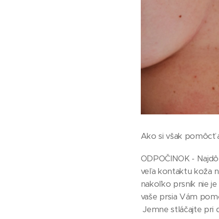
Ako si však pomôcť a
ODPOČINOK - Najdôlež
veľa kontaktu koža n
nakoľko prsník nie j
vaše prsia Vám pom
Jemne stláčajte pri 