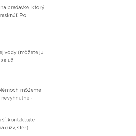
na bradavke, ktorý
rasknúť. Po
ej vody (môžete ju
 sa už
roblémoch môžeme
e nevyhnutné -
ší, kontaktujte
 (uzv, ster).