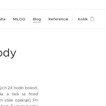
iha
MILOO
Blog
Referencie
Košík
ody
ých 24 hodín bolesti,
da, a rieši sa hneď
m stále opakuje). Pri