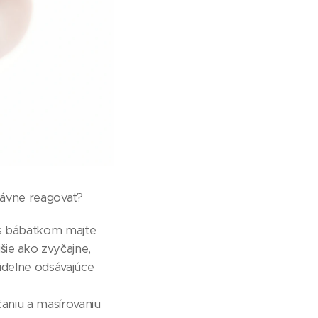
právne reagovať?
, s bábätkom majte
šie ako zvyčajne,
idelne odsávajúce
čaniu a masírovaniu