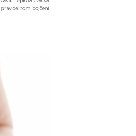
časti. Teplota zväčša
i pravidelnom dojčení