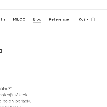
iha
MILOO
Blog
Referencie
Košík
?
málne?"
najkrajší zážitok
o bolo v poriadku.