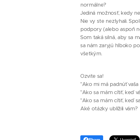
normálne?
Jediná možnosť, kedy n
Nie vy ste nezlyhali. Sp
podpory (alebo aspoň n
Som taká silná, aby sa m
sa nám zaryjú hlboko pod
všetkým.
Ozvite sa!
"Ako mi má padnúť vaša 
"Ako sa mám cítiť, keď 
"Ako sa mám cítiť, keď s
Aké otázky ublížili vám?
Share