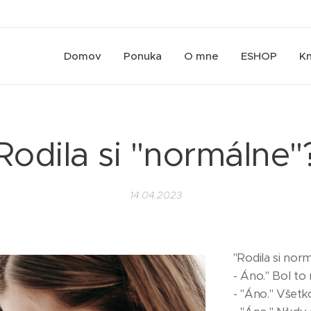
Domov
Ponuka
O mne
ESHOP
Kn
Rodila si "normálne"
14.04.2023
"Rodila si nor
- Áno." Bol to 
- "Áno." Všetk