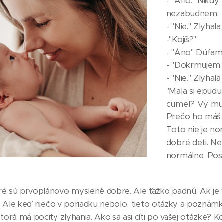
- "Áno." Nikdy
nezabudnem.
- "Nie." Zlyhal
-"Kojíš?"
- "Áno" Dúfam,
- "Dokrmujem."
- "Nie." Zlyhala
"Mala si epudu
cumeľ? Vy mu
Prečo ho máš 
Toto nie je no
dobré deti. Nep
normálne. Posl
é sú prvoplánovo myslené dobre. Ale ťažko padnú. Ak je 
a. Ale keď niečo v poriadku nebolo, tieto otázky a poznámk
orá má pocity zlyhania. Ako sa asi cíti po vašej otázke? Koj