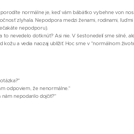
eporodíte normálne je, keď vám bábätko vybehne von no
oločnosť zlyhala. Nepodpora medzi ženami, rodinami, ľuďmi
ečakáte nepodporu).
a to nevedelo dotknúť? Asi nie. V šestonedelí sme silné, a
 kožu a vedia naozaj ublížiť. Hoc sme v "normálnom život
otázka?"
vám odpoviem, že nenormálne."
a nám nepodarilo dojčiť?"