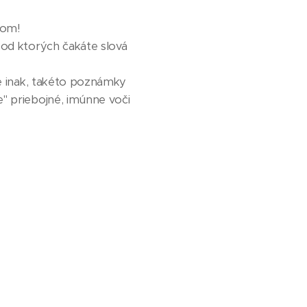
som!
 od ktorých čakáte slová
le inak, takéto poznámky
e" priebojné, imúnne voči