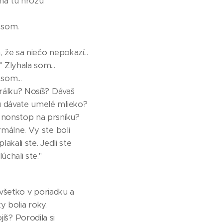
 na tú hrôzu
a som.
 že sa niečo nepokazí...
 Zlyhala som...
 som...
rálku? Nosíš? Dávaš
 dávate umelé mlieko?
nonstop na prsníku?
rmálne. Vy ste boli
lakali ste. Jedli ste
úchali ste."
všetko v poriadku a
y bolia roky.
íš? Porodila si