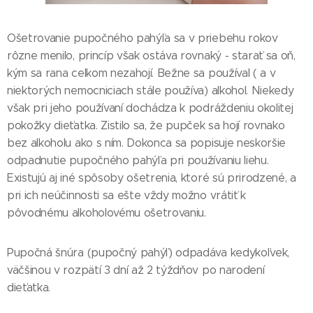
Ošetrovanie pupočného pahýľa sa v priebehu rokov
rôzne menilo, princíp však ostáva rovnaký - starať sa oň,
kým sa rana celkom nezahojí. Bežne sa používal ( a v
niektorých nemocniciach stále používa) alkohol. Niekedy
však pri jeho používaní dochádza k podráždeniu okolitej
pokožky dieťatka. Zistilo sa, že pupček sa hojí rovnako
bez alkoholu ako s ním. Dokonca sa popisuje neskoršie
odpadnutie pupočného pahýľa pri používaniu liehu.
Existujú aj iné spôsoby ošetrenia, ktoré sú prirodzené, a
pri ich neúčinnosti sa ešte vždy možno vrátiť k
pôvodnému alkoholovému ošetrovaniu.
Pupočná šnúra (pupočný pahýľ) odpadáva kedykoľvek,
väčšinou v rozpätí 3 dní až 2 týždňov po narodení
dieťatka.