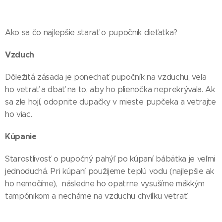
Ako sa čo najlepšie starať o pupočník dieťatka?
Vzduch
Dôležitá zásada je ponechať pupočník na vzduchu, veľa
ho vetrať a dbať na to, aby ho plienočka neprekrývala. Ak
sa zle hojí, odopnite dupačky v mieste pupčeka a vetrajte
ho viac.
Kúpanie
Starostlivosť o pupočný pahýľ po kúpaní bábätka je veľmi
jednoduchá. Pri kúpaní použijeme teplú vodu (najlepšie ak
ho nemočíme), následne ho opatrne vysušíme mäkkým
tampónikom a necháme na vzduchu chvíľku vetrať.