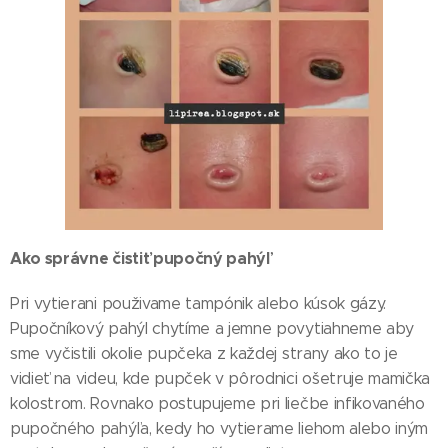
Ako správne čistiť pupočný pahýľ
Pri vytierani použivame tampónik alebo kúsok gázy.
Pupočníkový pahýl chytíme a jemne povytiahneme aby
sme vyčistili okolie pupčeka z každej strany ako to je
vidieť na videu, kde pupček v pôrodnici ošetruje mamička
kolostrom. Rovnako postupujeme pri liečbe infikovaného
pupočného pahýľa, kedy ho vytierame liehom alebo iným