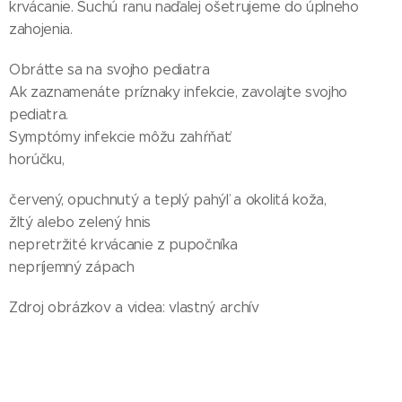
krvácanie. Suchú ranu naďalej ošetrujeme do úplneho
zahojenia.
Obráťte sa na svojho pediatra
Ak zaznamenáte príznaky infekcie, zavolajte svojho
pediatra.
Symptómy infekcie môžu zahŕňať:
horúčku,
červený, opuchnutý a teplý pahýľ a okolitá koža,
žltý alebo zelený hnis
nepretržité krvácanie z pupočníka
nepríjemný zápach
Zdroj obrázkov a videa: vlastný archív