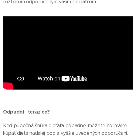
roztokom odporučeným vaším pediatrom.
Odpadol - teraz čo?
Keď pupočná šnúra dieťaťa odpadne, môžete normálne
kúpať dieťa naďalej podľa vyššie uvedených odporúčaní.