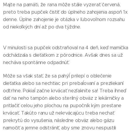
Majte na pamäti, že rana môže stále vyzerať červená,
preto treba pupček čistiť do úplneho zahojenia aspoň 1x
denne. Úplne zahojenie je otázka v ľubovoľnom rozsahu
od niekoľkých dní až po dva týždne.
V minulosti sa pupček odstraňoval na 4 deň, keď mamička
odchádzala s dieťatkom z pôrodnice. Avšak dnes sa už
necháva spontánne odpadnúť.
Môže sa však stať, že sa pahýĺ prilepí o oblečenie
dieťatka alebo sa nechtiac pri prebaĺovaní a prezliekaní
odtrhne. Pokiaĺ začne krvácať nezľaknite sa! Treba ihneď
dať na neho tampón alebo sterilný obväz z lekárničky a
pritlačiť celou jeho plochou na pupočník kým prestane
krvácať. Takúto ranu už nekrvácajúcu treba nechať
prekrytú do vysušenia, následne obväz alebo gázu
namočiť a jemne odstrániť, aby sme znovu nespustili