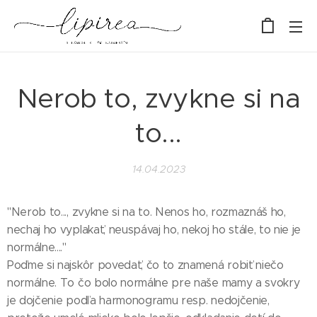
Nerob to, zvykne si na
to...
14.04.2023
"Nerob to..., zvykne si na to. Nenos ho, rozmaznáš ho,
nechaj ho vyplakať, neuspávaj ho, nekoj ho stále, to nie je
normálne...."
Poďme si najskôr povedať, čo to znamená robiť niečo
normálne. To čo bolo normálne pre naše mamy a svokry
je dojčenie podľa harmonogramu resp. nedojčenie,