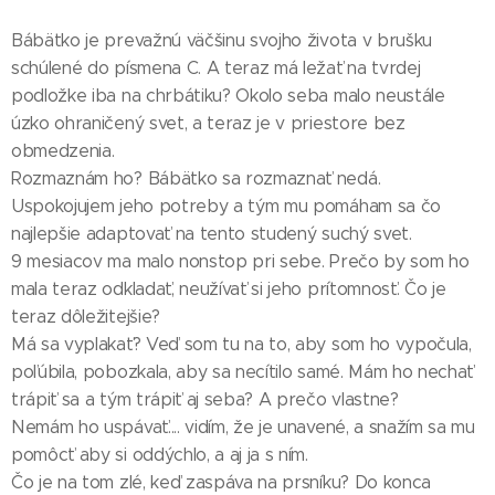
Bábätko je prevažnú väčšinu svojho života v brušku
schúlené do písmena C. A teraz má ležať na tvrdej
podložke iba na chrbátiku? Okolo seba malo neustále
úzko ohraničený svet, a teraz je v priestore bez
obmedzenia.
Rozmaznám ho? Bábätko sa rozmaznať nedá.
Uspokojujem jeho potreby a tým mu pomáham sa čo
najlepšie adaptovať na tento studený suchý svet.
9 mesiacov ma malo nonstop pri sebe. Prečo by som ho
mala teraz odkladať, neužívať si jeho prítomnosť. Čo je
teraz dôležitejšie?
Má sa vyplakať? Veď som tu na to, aby som ho vypočula,
poľúbila, pobozkala, aby sa necítilo samé. Mám ho nechať
trápiť sa a tým trápiť aj seba? A prečo vlastne?
Nemám ho uspávať.... vidím, že je unavené, a snažím sa mu
pomôcť aby si oddýchlo, a aj ja s ním.
Čo je na tom zlé, keď zaspáva na prsníku? Do konca