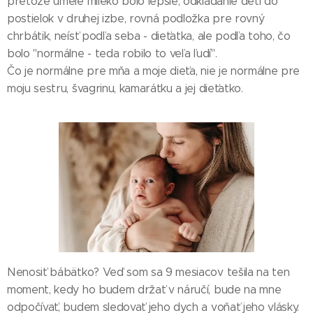
pretože umelé mlieko bolo lepšie, odkladanie detí do
postielok v druhej izbe, rovná podložka pre rovný
chrbátik, neísť podľa seba - dieťatka, ale podľa toho, čo
bolo "normálne - teda robilo to veľa ľudí".
Čo je normálne pre mňa a moje dieťa, nie je normálne pre
moju sestru, švagrinu, kamarátku a jej dieťatko.
Nenosiť bábätko? Veď som sa 9 mesiacov tešila na ten
moment, kedy ho budem držať v náručí, bude na mne
odpočívať, budem sledovať jeho dych a voňať jeho vlásky.