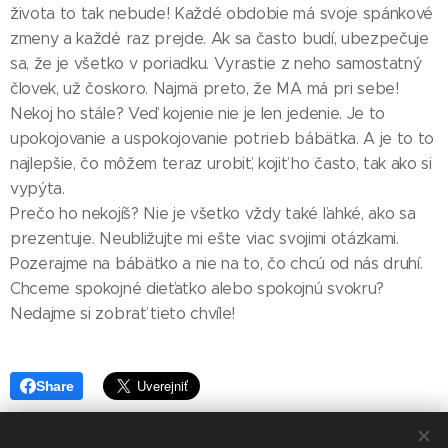
života to tak nebude! Každé obdobie má svoje spánkové
zmeny a každé raz prejde. Ak sa často budí, ubezpečuje
sa, že je všetko v poriadku. Vyrastie z neho samostatný
človek, už čoskoro. Najmä preto, že MA má pri sebe!
Nekoj ho stále? Veď kojenie nie je len jedenie. Je to
upokojovanie a uspokojovanie potrieb bábätka. A je to to
najlepšie, čo môžem teraz urobiť, kojiť ho často, tak ako si
vypýta.
Prečo ho nekojíš? Nie je všetko vždy také ľahké, ako sa
prezentuje. Neubližujte mi ešte viac svojimi otázkami.
Pozerajme na bábätko a nie na to, čo chcú od nás druhí.
Chceme spokojné dieťatko alebo spokojnú svokru?
Nedajme si zobrať tieto chvíle!
Share