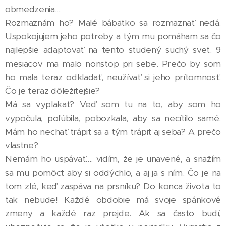
obmedzenia...
Rozmaznám ho? Malé bábätko sa rozmaznať nedá.
Uspokojujem jeho potreby a tým mu pomáham sa čo
najlepšie adaptovať na tento studený suchý svet. 9
mesiacov ma malo nonstop pri sebe. Prečo by som
ho mala teraz odkladať, neužívať si jeho prítomnosť.
Čo je teraz dôležitejšie?
Má sa vyplakať? Veď som tu na to, aby som ho
vypočula, poľúbila, pobozkala, aby sa necítilo samé.
Mám ho nechať trápiť sa a tým trápiť aj seba? A prečo
vlastne?
Nemám ho uspávať.... vidím, že je unavené, a snažím
sa mu pomôcť aby si oddýchlo, a aj ja s ním. Čo je na
tom zlé, keď zaspáva na prsníku? Do konca života to
tak nebude! Každé obdobie má svoje spánkové
zmeny a každé raz prejde. Ak sa často budí,