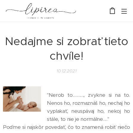
Nedajme si zobrať tieto
chvíle!
10.12.2021
"Nerob to.........., zvykne si na to.
Nenos ho, rozmaznáš ho, nechaj ho
vyplakať, neuspávaj ho, nekoj ho
stále, to nie je normálne...."
Poďme si najskôr povedať, čo to znamená robiť niečo