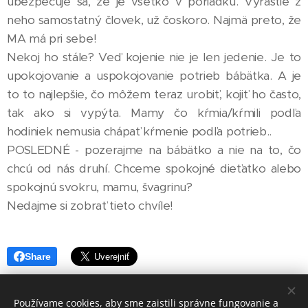
ubezpečuje sa, že je všetko v poriadku. Vyrastie z
neho samostatný človek, už čoskoro. Najmä preto, že
MA má pri sebe!
Nekoj ho stále? Veď kojenie nie je len jedenie. Je to
upokojovanie a uspokojovanie potrieb bábätka. A je
to to najlepšie, čo môžem teraz urobiť, kojiť ho často,
tak ako si vypýta. Mamy čo kŕmia/kŕmili podľa
hodiniek nemusia chápať kŕmenie podľa potrieb..
POSLEDNÉ - pozerajme na bábätko a nie na to, čo
chcú od nás druhí. Chceme spokojné dieťatko alebo
spokojnú svokru, mamu, švagrinu?
Nedajme si zobrať tieto chvíle!
Share
Používame cookies, aby sme zaistili správne fungovanie a