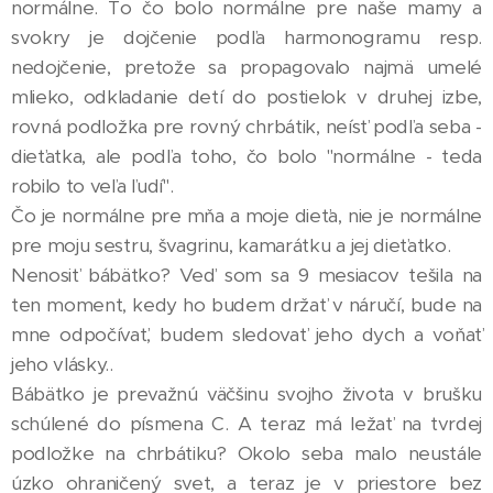
normálne. To čo bolo normálne pre naše mamy a
svokry je dojčenie podľa harmonogramu resp.
nedojčenie, pretože sa propagovalo najmä umelé
mlieko, odkladanie detí do postielok v druhej izbe,
rovná podložka pre rovný chrbátik, neísť podľa seba -
dieťatka, ale podľa toho, čo bolo "normálne - teda
robilo to veľa ľudí".
Čo je normálne pre mňa a moje dieťa, nie je normálne
pre moju sestru, švagrinu, kamarátku a jej dieťatko.
Nenosiť bábätko? Veď som sa 9 mesiacov tešila na
ten moment, kedy ho budem držať v náručí, bude na
mne odpočívať, budem sledovať jeho dych a voňať
jeho vlásky..
Bábätko je prevažnú väčšinu svojho života v brušku
schúlené do písmena C. A teraz má ležať na tvrdej
podložke na chrbátiku? Okolo seba malo neustále
úzko ohraničený svet, a teraz je v priestore bez