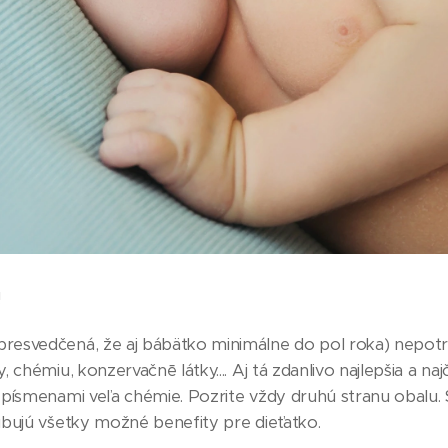
!
esvedčená, že aj bábätko minimálne do pol roka) nepotr
 chémiu, konzervačnē látky.... Aj tá zdanlivo najlepšia a naj
písmenami veľa chémie. Pozrite vždy druhú stranu obalu. 
ubujú všetky možné benefity pre dieťatko.