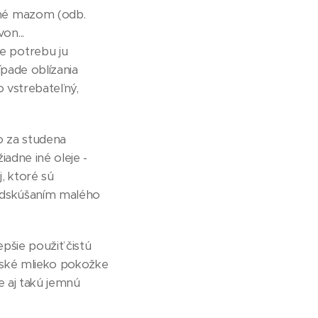
ené mazom (odb.
on...
e potrebu ju
ípade oblízania
o vstrebateľný,
o za studena
adne iné oleje -
j, ktoré sú
 odskúšaním malého
pšie použiť čistú
rské mlieko pokožke
e aj takú jemnú