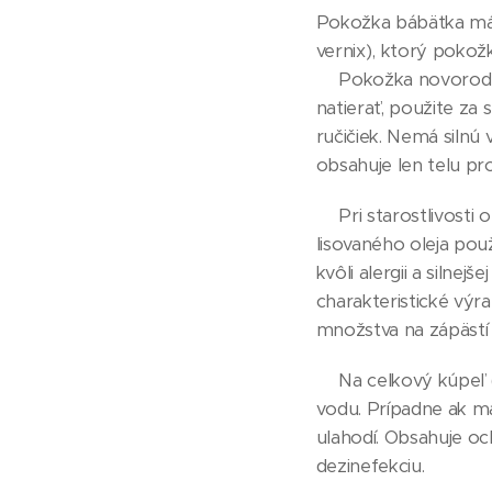
Pokožka bábätka má 
vernix), ktorý poko
👶🏼Pokožka novorode
natierať, použite za 
ručičiek. Nemá silnú
obsahuje len telu pr
👶🏼Pri starostlivos
lisovaného oleja pou
kvôli alergii a silne
charakteristické výr
množstva na zápästí
👶🏼Na celkový kúpeľ 
vodu. Prípadne ak m
ulahodí. Obsahuje oc
dezinefekciu.