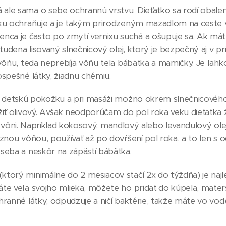
ale sama o sebe ochrannú vrstvu. Dieťatko sa rodí obal
žku ochraňuje a je takým prirodzeným mazadlom na ceste v
nca je často po zmytí vernixu suchá a ošupuje sa. Ak mát
studena lisovaný slnečnicový olej, ktorý je bezpečný aj v pr
 vôňu, teda neprebíja vôňu tela bábätka a mamičky. Je ľahk
ospešné látky, žiadnu chémiu.
ti o detskú pokožku a pri masáži možno okrem slnečnicovéh
žiť olivový. Avšak neodporúčam do pol roka veku dieťatka ži
jšej vôni. Napríklad kokosový, mandlový alebo levandulový ole
aznou vôňou, používať až po dovŕšení pol roka, a to len s
 seba a neskôr na zápästí bábätka.
(ktorý minimálne do 2 mesiacov stačí 2x do týždňa) je najle
áte veľa svojho mlieka, môžete ho pridať do kúpela, mate
hranné látky, odpudzuje a ničí baktérie, takže máte vo vod