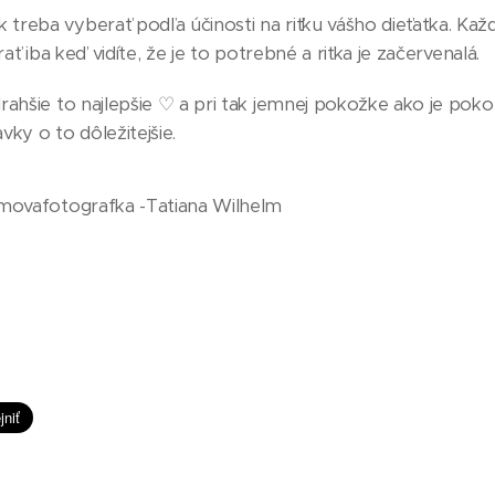
k treba vyberať podľa účinosti na riťku vášho dieťatka. K
rať iba keď vidíte, že je to potrebné a riťka je začervenalá.
jdrahšie to najlepšie ♡ a pri tak jemnej pokožke ako je poko
ky o to dôležitejšie.
lmovafotografka -Tatiana Wilhelm