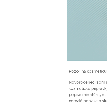
Pozor na kozmetiku
Novorodenec (som pr
kozmetické prípravky,
popise miniatúrnymi 
nemalé peniaze a sľ