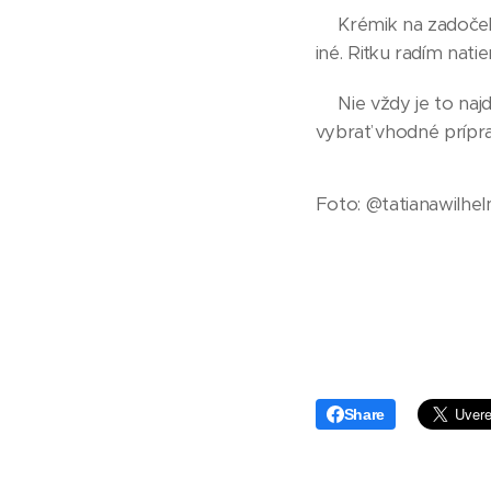
👶🏼Krémik na zadoče
iné. Riťku radím natie
👶🏼Nie vždy je to na
vybrať vhodné príprav
Foto: @tatianawilhe
Share