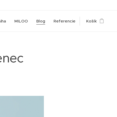
iha
MILOO
Blog
Referencie
Košík
enec