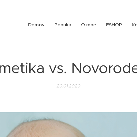
Domov
Ponuka
O mne
ESHOP
Kn
metika vs. Novorod
20.01.2020