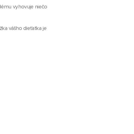
aždému vyhovuje niečo
žka vášho dieťatka je