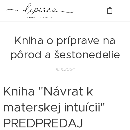
Kniha o príprave na
pôrod a šestonedelie
16.11.2024
Kniha "Návrat k
materskej intuícii"
PREDPREDAJ