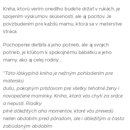
Kniha, ktorú verím onedlho budete držať v rukách, je
spojením výskumov, skúseností, ale aj pocitov. Je
povzbudením pre každú mamu, ktorá sa v materstve
stráca.
Pochopenie dieťaťa a jeho potrieb, ale aj svojich
potrieb, je kľúčom k spokojnému bábätku a jeho
mamy, ako aj celej rodiny…
"Táto láskyplná kniha je nežným pohladením pre
materskú
dušu, pokojným prístavom pre všetky tehotné ženy i
novopečené maminky. Kniha, ktorá vás chytí za srdce
a nepustí. Riadky
plné dôležitých aha momentov, ktoré vás prevedú
nielen obdobím pred pôrodom, ale i dôležitým a často
zabúdaným obdobím