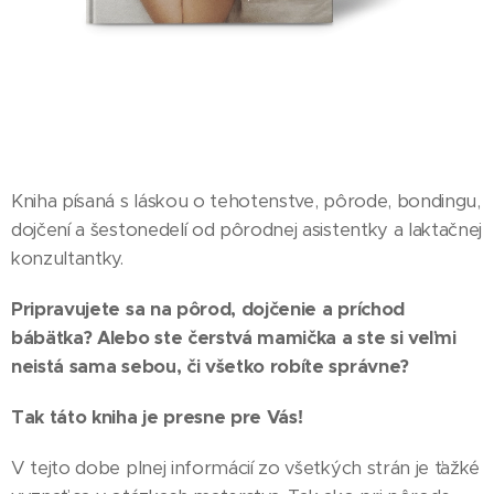
Kniha písaná s láskou o tehotenstve, pôrode, bondingu,
dojčení a šestonedelí od pôrodnej asistentky a laktačnej
konzultantky.
Pripravujete sa na pôrod, dojčenie a príchod
bábätka? Alebo ste čerstvá mamička a ste si veľmi
neistá sama sebou, či všetko robíte správne?
Tak táto kniha je presne pre Vás!
V tejto dobe plnej informácií zo všetkých strán je ťažké