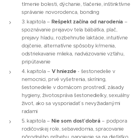
tlmenie bolesti, dýchanie, tlačenie, inštinktívne
správanie novorodenca, bonding
3. kapitola –
Rešpekt začína od narodenia
–
spoznávanie prejavov tela bábätka, plač,
prejavy hladu, rozbehnutie laktácie, intuitívne
dojčenie, alternatívne spôsoby kŕmenia,
odstriekavanie mlieka, nadväzovanie vzťahu,
pripútavanie
4. kapitola –
V hniezde
- šestonedelie v
nemocnici, prvé vyšetrenia, skríning,
šestonedelie v domácom prostredí, zásady
hygieny, životospráva šestonedieľky, sexuálny
život, ako sa vysporiadať s nevyžiadanými
radami
5. kapitola –
Nie som dosť dobrá
– podpora
rodičovskej role, sebavedomia, spracovanie
pôrodného príbehu, napojenie sa na dieťatko,