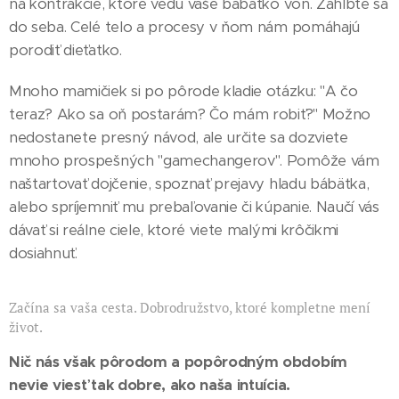
na kontrakcie, ktoré vedú vaše bábätko von. Zahĺbte sa
do seba. Celé telo a procesy v ňom nám pomáhajú
porodiť dieťatko.
Mnoho mamičiek si po pôrode kladie otázku: "A čo
teraz? Ako sa oň postarám? Čo mám robiť?" Možno
nedostanete presný návod, ale určite sa dozviete
mnoho prospešných "gamechangerov". Pomôže vám
naštartovať dojčenie, spoznať prejavy hladu bábätka,
alebo spríjemniť mu prebaľovanie či kúpanie. Naučí vás
dávať si reálne ciele, ktoré viete malými krôčikmi
dosiahnuť.
Začína sa vaša cesta. Dobrodružstvo, ktoré kompletne mení
život.
N
ič nás však pôrodom a popôrodným obdobím
nevie viesť tak dobre, ako naša intuícia.