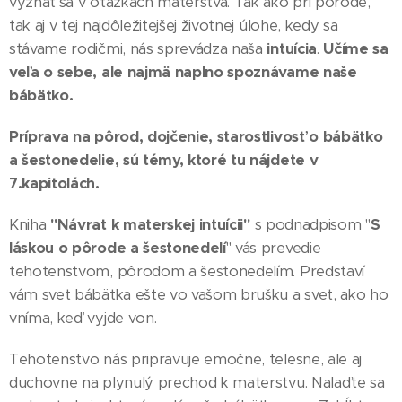
vyznať sa v otázkach materstva. Tak ako pri pôrode,
tak aj v tej najdôležitejšej životnej úlohe, kedy sa
stávame rodičmi, nás sprevádza naša
intuícia
.
Učíme sa
veľa o sebe, ale najmä naplno spoznávame naše
bábätko.
Príprava na pôrod, dojčenie, starostlivosť o bábätko
a šestonedelie, sú témy, ktoré tu nájdete v
7.kapitolách.
Kniha
"Návrat k materskej intuícii"
s podnadpisom "
S
láskou o pôrode a šestonedelí
" vás prevedie
tehotenstvom, pôrodom a šestonedelím. Predstaví
vám svet bábätka ešte vo vašom brušku a svet, ako ho
vníma, keď vyjde von.
Tehotenstvo nás pripravuje emočne, telesne, ale aj
duchovne na plynulý prechod k materstvu. Nalaďte sa