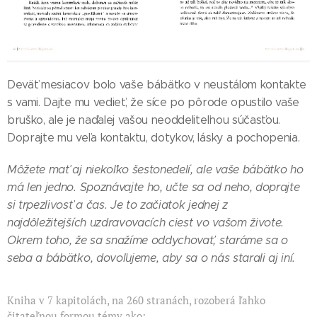
Deväť mesiacov bolo vaše bábätko v neustálom kontakte
s vami. Dajte mu vedieť, že síce po pôrode opustilo vaše
bruško, ale je naďalej vašou neoddeliteľnou súčasťou.
Doprajte mu veľa kontaktu, dotykov, lásky a pochopenia.
Môžete mať aj niekoľko šestonedelí, ale vaše bábätko ho
má len jedno. Spoznávajte ho, učte sa od neho, doprajte
si trpezlivosť a čas. Je to začiatok jednej z
najdôležitejších uzdravovacích ciest vo vašom živote.
Okrem toho, že sa snažíme oddychovať, staráme sa o
seba a bábätko, dovoľujeme, aby sa o nás starali aj iní.
Kniha v 7 kapitolách, na 260 stranách, rozoberá ľahko
čitateľnou formou témy ako: