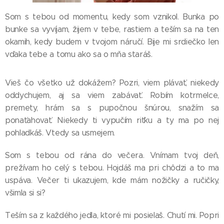
Som s tebou od momentu, kedy som vznikol. Bunka po
bunke sa vyvíjam, žijem v tebe, rastiem a teším sa na ten
okamih, kedy budem v tvojom náručí. Bije mi srdiečko len
vďaka tebe a tomu ako sa o mňa staráš.
Vieš čo všetko už dokážem? Pozri, viem plávať, niekedy
oddychujem, aj sa viem zabávať. Robím kotrmelce,
premety, hrám sa s pupočnou šnúrou, snažím sa
ponaťahovať. Niekedy ti vypučím riťku a ty ma po nej
pohladkáš. Vtedy sa usmejem.
Som s tebou od rána do večera. Vnímam tvoj deň,
prežívam ho celý s tebou. Hojdáš ma pri chôdzi a to ma
uspáva. Večer ti ukazujem, kde mám nožičky a ručičky,
všimla si si?
Teším sa z každého jedla, ktoré mi posielaš. Chutí mi. Popri