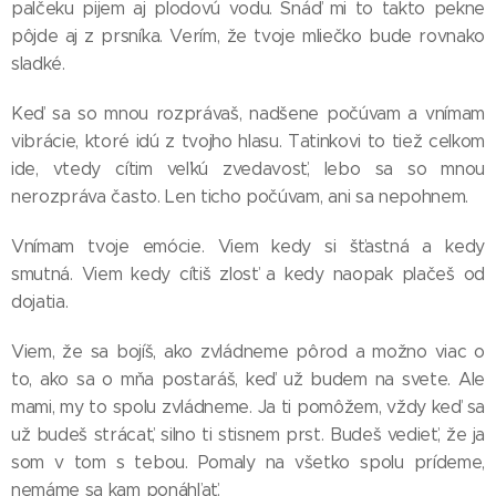
palčeku pijem aj plodovú vodu. Snáď mi to takto pekne
pôjde aj z prsníka. Verím, že tvoje mliečko bude rovnako
sladké.
Keď sa so mnou rozprávaš, nadšene počúvam a vnímam
vibrácie, ktoré idú z tvojho hlasu. Tatinkovi to tiež celkom
ide, vtedy cítim veľkú zvedavosť, lebo sa so mnou
nerozpráva často. Len ticho počúvam, ani sa nepohnem.
Vnímam tvoje emócie. Viem kedy si šťastná a kedy
smutná. Viem kedy cítiš zlosť a kedy naopak plačeš od
dojatia.
Viem, že sa bojíš, ako zvládneme pôrod a možno viac o
to, ako sa o mňa postaráš, keď už budem na svete. Ale
mami, my to spolu zvládneme. Ja ti pomôžem, vždy keď sa
už budeš strácať, silno ti stisnem prst. Budeš vedieť, že ja
som v tom s tebou. Pomaly na všetko spolu prídeme,
nemáme sa kam ponáhľať.