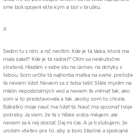
sme boli spojení ešte kým si bol v brušku.
X
Sedím tu s ním, a nič necítim. Kde je tá láska, ktorá ma
mala zaliať? Kde je tá radosť? Cítim sa neskutočne
stratená. Hladám v sebe silu na úsmev, na dotyky s
tebou. Som určite tá najhoršia matka na svete, pretože
ťa neviem ľúbiť. Neviem sa z teba tešiť. Stále myslím na
milión nepodstatných vecí a neviem ťa vnímať tak, ako
som si to predstavovala a tak, akoby som to chcela.
Bábätko moje nauč ma ľúbiť ťa. Nauč ma spoznať tvoje
potreby. Ja viem, že ťa v hĺbke srdca milujem, ale
neviem sa k nej dostať. Daj mi čas. A ja ti sľubujem, že
urobím všetko pre to, aby si bolo šťastné a spokojné.