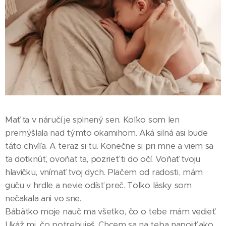
Mať ťa v náručí je splnený sen. Koľko som len
premýšlala nad týmto okamihom. Aká silná asi bude
táto chvíľa. A teraz si tu. Konečne si pri mne a viem sa
ťa dotknúť, ovoňať ťa, pozrieť ti do očí. Voňať tvoju
hlavičku, vnímať tvoj dych. Plačem od radosti, mám
guču v hrdle a nevie odísť preč. Toľko lásky som
nečakala ani vo sne.
Bábätko moje nauč ma všetko, čo o tebe mám vedieť.
Ukáž mi, čo potrebuješ. Chcem sa na teba napojiť ako