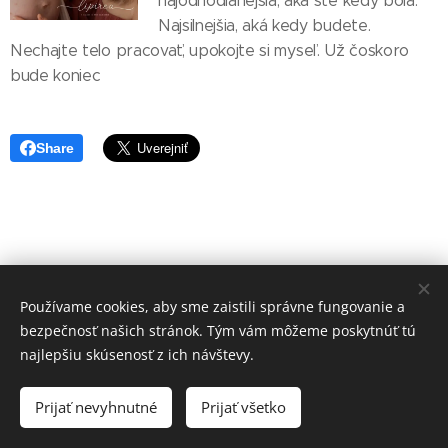
najodhodlanejšia, aká ste kedy bola.
Najsilnejšia, aká kedy budete.
Nechajte telo pracovať, upokojte si myseľ. Už čoskoro
bude koniec 🤍
Share
Používame cookies, aby sme zaistili správne fungovanie a
bezpečnosť našich stránok. Tým vám môžeme poskytnúť tú
najlepšiu skúsenosť z ich návštevy.
© 2021 Lipirea s.r.o, prosím nekopírovať bez súhlasu
autora! fotografie pre Lipirea: Iveta Peterská (@foteníčko)
Prijať nevyhnutné
Prijať všetko
Vytvorené službou
Webnode
Cookies