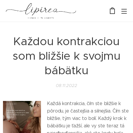
Každou kontrakciou
som bližšie k svojmu
bábätku
08.11.2022
Každá kontrakcia, čím ste bližšie k
pôrodu, je častejšia a silnejšia. Čím ste
bližšie, tým viac to bolí. Každý krok k
bábätku je ťažší, ale vy ste teraz tá