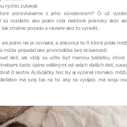
u rýchlo zutekali.
 ktoré porovnávame s jeho súrodencom? Či už vyzdvi
 sú rozdielni, ako jeden robí niektoré pokroky skôr a
ak strašne pozadu a neviete ako to vyriešiť....
ni jedno nie je rovnaké, a dokonca to 11 ktoré príde môž
si môže pripadať ako prvorodička bez skúseností.
sať detí, ale vždy sa učíte byť mamou bábätku, ktoré 
trebami často úplne odlišnými od vašich ďalších detí, sused
 brat či sestra. Aj dvojičky hoc by aj vyzerali rovnako, môž
ieťatko má svoj čas na to, aby sa vyvíjalo, má svoju os