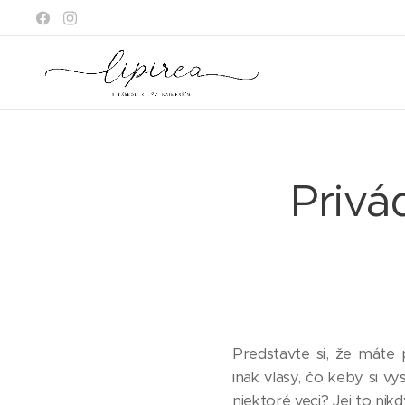
Privá
Predstavte si, že máte 
inak vlasy, čo keby si vys
niektoré veci? Jej to nikdy