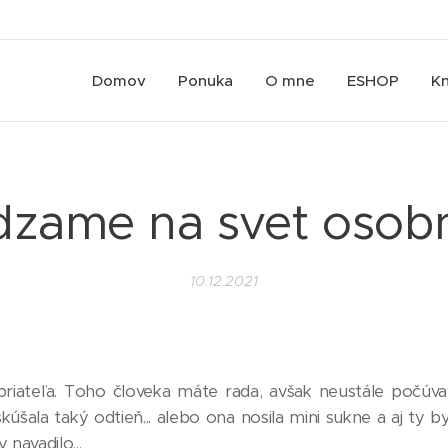
Domov
Ponuka
O mne
ESHOP
Kn
dzame na svet osobno
10.12.2021
priateľa. Toho človeka máte rada, avšak neustále počúvate
kúšala taký odtieň... alebo ona nosila mini sukne a aj ty by
 navadilo...