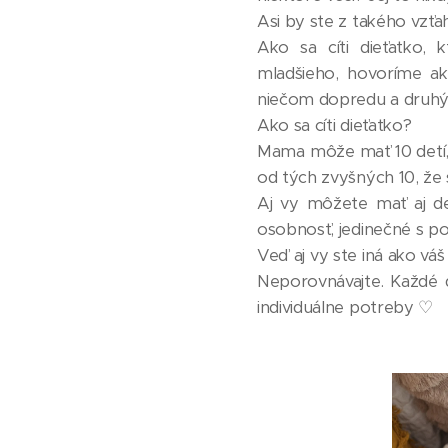
Asi by ste z takého vzťah
Ako sa cíti dieťatko,
mladšieho, hovoríme akí
niečom dopredu a druhý t
Ako sa cíti dieťatko?
Mama môže mať 10 detí, a
od tých zvyšných 10, že 
Aj vy môžete mať aj de
osobnosť, jedinečné s po
Veď aj vy ste iná ako váš
Neporovnávajte. Každé d
individuálne potreby ♡