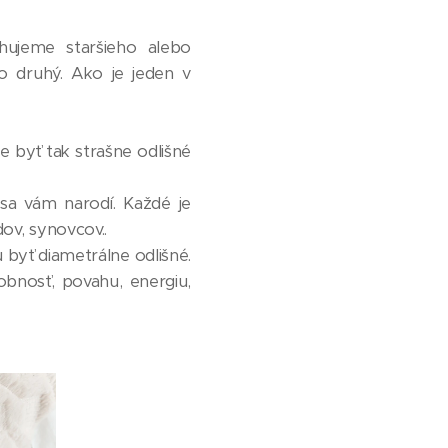
hujeme staršieho alebo
ko druhý. Ako je jeden v
e byť tak strašne odlišné
sa vám narodí. Každé je
ov, synovcov..
u byť diametrálne odlišné.
obnosť, povahu, energiu,