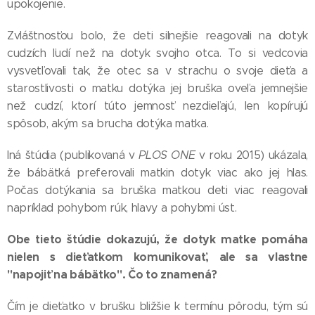
upokojenie.
Zvláštnosťou bolo, že deti silnejšie reagovali na dotyk
cudzích ľudí než na dotyk svojho otca. To si vedcovia
vysvetľovali tak, že otec sa v strachu o svoje dieťa a
starostlivosti o matku dotýka jej bruška oveľa jemnejšie
než cudzí, ktorí túto jemnosť nezdieľajú, len kopírujú
spôsob, akým sa brucha dotýka matka.
Iná štúdia (publikovaná v
PLOS ONE
v roku 2015) ukázala,
že bábätká preferovali matkin dotyk viac ako jej hlas.
Počas dotýkania sa bruška matkou deti viac reagovali
napríklad pohybom rúk, hlavy a pohybmi úst.
Obe tieto štúdie dokazujú, že dotyk matke pomáha
nielen s dieťatkom komunikovať, ale sa vlastne
"napojiť na bábätko". Čo to znamená?
Čím je dieťatko v brušku bližšie k termínu pôrodu, tým sú