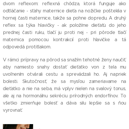
dvom reflexom: reflexná chôdza, ktorá funguje ako
odtláčanie - sťahy maternice dieťa na nožičke pošteklia v
hornej časti maternice, takže sa pohne dopredu. A druhý
reflex sa týka hlavičky - ak položíme dieťaťu do jeho
prednej časti ruku, tlačí ju proti nej - pri pôrode tlačí
maternica pomocou kontrakcií proti hlavičke a tá
odpovedá protitlakom.
V rámci prípravy na pôrod sa snažím tehotné ženy naučiť,
aby namiesto snahy dostať dieťatko von z tela mu
uvoľnením otvárali cestu a sprevádzali ho. Aj napriek
bolesti. Skutočnosť, že sa mysľou zameriavame na
dieťatko a nie na seba, má vplyv nielen na svalový tonus,
ale aj na hormonálnu sekréciu prírodných endorfínov. To
všetko zmierňuje bolesť a dáva silu lepšie sa s ňou
vyrovnať.