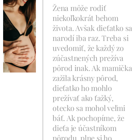
Žena môže rodiť
niekoľkokrát behom
života. Avšak dieťatko sa
narodí iba raz. Treba si
uvedomiť, že každý zo
zúčastnených prežíva
pôrod inak. Ak mamička
zažila krásny pôrod,
dieťatko ho mohlo
prežívať ako ťažký,
otecko sa mohol veľmi
báť. Ak pochopíme, že
dieťa je účastníkom
pôrodu, plne si ho