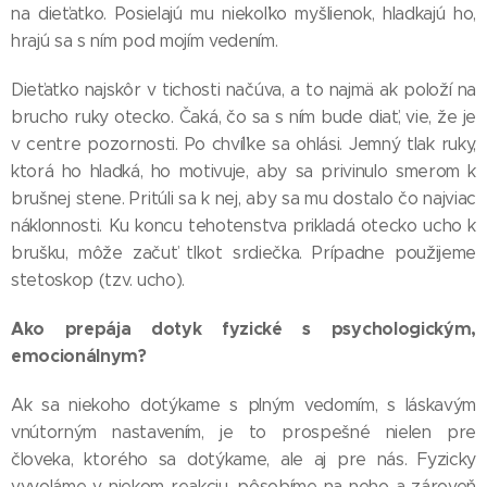
na dieťatko. Posielajú mu niekoľko myšlienok, hladkajú ho,
hrajú sa s ním pod mojím vedením.
Dieťatko najskôr v tichosti načúva, a to najmä ak položí na
brucho ruky otecko. Čaká, čo sa s ním bude diať, vie, že je
v centre pozornosti. Po chvíľke sa ohlási. Jemný tlak ruky,
ktorá ho hladká, ho motivuje, aby sa privinulo smerom k
brušnej stene. Pritúli sa k nej, aby sa mu dostalo čo najviac
náklonnosti. Ku koncu tehotenstva prikladá otecko ucho k
brušku, môže začuť tlkot srdiečka. Prípadne použijeme
stetoskop (tzv. ucho).
Ako prepája dotyk fyzické s psychologickým,
emocionálnym?
Ak sa niekoho dotýkame s plným vedomím, s láskavým
vnútorným nastavením, je to prospešné nielen pre
človeka, ktorého sa dotýkame, ale aj pre nás. Fyzicky
vyvoláme v niekom reakciu, pôsobíme na neho a zároveň