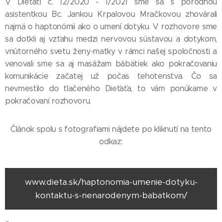
V Dieťati č. 12/2020 - 1/2021 sme sa s pôrodnou
asistentkou Bc. Jankou Krpalovou Mračkovou zhovárali
najmä o haptonómii ako o umení dotyku. V rozhovore sme
sa dotkli aj vzťahu medzi nervovou sústavou a dotykom,
vnútorného svetu ženy-matky v rámci našej spoločnosti a
venovali sme sa aj masážam bábätiek ako pokračovaniu
komunikácie začatej už počas tehotenstva. Čo sa
nevmestilo do tlačeného Dieťaťa, to vám ponúkame v
pokračovaní rozhovoru.
Článok spolu s fotografiami nájdete po kliknutí na tento
odkaz:
www.dieta.sk/haptonomia-umenie-dotyku-
kontaktu-s-nenarodenym-babatkom/