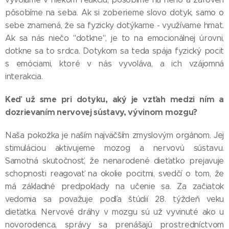
pôsobíme na seba. Ak si zoberieme slovo dotyk, samo o
sebe znamená, že sa fyzicky dotýkame - využívame hmat.
Ak sa nás niečo "dotkne", je to na emocionálnej úrovni,
dotkne sa to srdca. Dotykom sa teda spája fyzický pocit
s emóciami, ktoré v nás vyvoláva, a ich vzájomná
interakcia.
Keď už sme pri dotyku, aký je vzťah medzi ním a
dozrievaním nervovej sústavy, vývinom mozgu?
Naša pokožka je naším najväčším zmyslovým orgánom. Jej
stimuláciou aktivujeme mozog a nervovú sústavu.
Samotná skutočnosť, že nenarodené dieťatko prejavuje
schopnosti reagovať na okolie pocitmi, svedčí o tom, že
má základné predpoklady na učenie sa. Za začiatok
vedomia sa považuje podľa štúdií 28. týždeň veku
dieťatka. Nervové dráhy v mozgu sú už vyvinuté ako u
novorodenca, správy sa prenášajú prostredníctvom