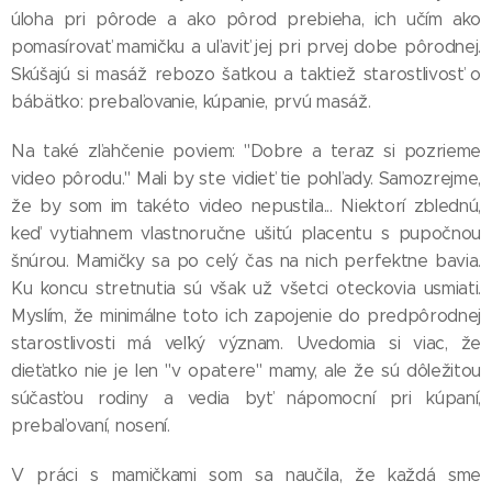
úloha pri pôrode a ako pôrod prebieha, ich učím ako
pomasírovať mamičku a uľaviť jej pri prvej dobe pôrodnej.
Skúšajú si masáž rebozo šatkou a taktiež starostlivosť o
bábätko: prebaľovanie, kúpanie, prvú masáž.
Na také zľahčenie poviem: "Dobre a teraz si pozrieme
video pôrodu." Mali by ste vidieť tie pohľady. Samozrejme,
že by som im takéto video nepustila... Niektorí zblednú,
keď vytiahnem vlastnoručne ušitú placentu s pupočnou
šnúrou. Mamičky sa po celý čas na nich perfektne bavia.
Ku koncu stretnutia sú však už všetci oteckovia usmiati.
Myslím, že minimálne toto ich zapojenie do predpôrodnej
starostlivosti má veľký význam. Uvedomia si viac, že
dieťatko nie je len "v opatere" mamy, ale že sú dôležitou
súčasťou rodiny a vedia byť nápomocní pri kúpaní,
prebaľovaní, nosení.
V práci s mamičkami som sa naučila, že každá sme