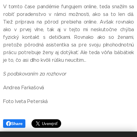
V tomto čase pandémie fungujem online, teda snažím sa
robiť poradenstvo v rámci možnosti, ako sa to len dá.
Tiež príprava na pôrod prebieha online. Avšak rovnako
ako v prvej vlne, tak aj v tejto mi neskutočne chýba
fyzický kontakt s detičkami. Rovnako ako so ženami,
pretože pôrodná asistentka sa pre svoju plnohodnotnú
prácu potrebuje ženy aj dotýkať. Ale teda vôňa bábätiek
je to, čo asi dlho kvôli rúšku neucítim...
S poďakovaním za rozhovor
Andrea Farkašová
Foto Iveta Peterská
Share