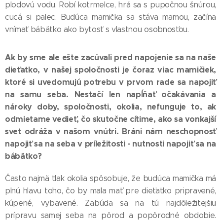
plodovú vodu. Robí kotrmelce, hrá sa s pupočnou šnúrou,
cucá si palec. Budúca mamička sa stáva mamou, začína
vnímať bábätko ako bytosť s vlastnou osobnosťou.
Ak by sme ale ešte zacúvali pred napojenie sa na naše
dieťatko, v našej spoločnosti je čoraz viac mamičiek,
ktoré si uvedomujú potrebu v prvom rade sa napojiť
na samu seba. Nestačí len napĺňať očakávania a
nároky doby, spoločnosti, okolia, nefunguje to, ak
odmietame vedieť, čo skutočne cítime, ako sa vonkajší
svet odráža v našom vnútri. Bráni nám neschopnosť
napojiť sa na seba v príležitosti - nutnosti napojiť sa na
bábätko?
Často najmä tlak okolia spôsobuje, že budúca mamička má
plnú hlavu toho, čo by mala mať pre dieťatko pripravené,
kúpené, vybavené. Zabúda sa na tú najdôležitejšiu
prípravu samej seba na pôrod a popôrodné obdobie.