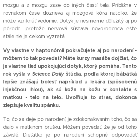
mozgu a z mozgu zase do iných častí tela. Približne v
rovnakom čase dozrieva aj mozgová kôra natoľko, že
môže vzniknúť vedomie. Dotyk je nesmierne dôležitý aj po
pôrode, pretože nervová sústava novorodenca ešte
stále nie je celkom vyzretá.
Vy vlastne v haptonómii pokračujete aj po narodení -
môžem to tak povedať? Máte kurzy masáže dojčiat, čo
je vlastne tiež upokojujúci dotyk, ktorý pomáha. Tento
rok vyšla v
Science Daily
štúdia, podľa ktorej bábätká
lepšie znášajú bolesť napríklad u lekára (spôsobenú
injekčnou ihlou), ak sú koža na kožu v kontakte s
matkou - telo na telo. Uvoľňuje to stres, dokonca
zlepšuje kvalitu spánku.
To, čo sa deje po narodení, je zdokonaľovaním toho, čo sa
dialo v matkinom brušku. Môžem povedať, že je od toho
závislé. Dieťatko je po narodení schopné odpovedať