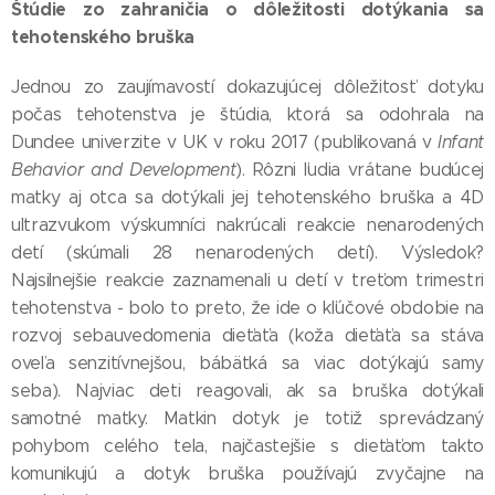
Štúdie zo zahraničia o dôležitosti dotýkania sa
tehotenského bruška
Jednou zo zaujímavostí dokazujúcej dôležitosť dotyku
počas tehotenstva je štúdia, ktorá sa odohrala na
Dundee univerzite v UK v roku 2017 (publikovaná v
Infant
Behavior and Development
). Rôzni ľudia vrátane budúcej
matky aj otca sa dotýkali jej tehotenského bruška a 4D
ultrazvukom výskumníci nakrúcali reakcie nenarodených
detí (skúmali 28 nenarodených detí). Výsledok?
Najsilnejšie reakcie zaznamenali u detí v treťom trimestri
tehotenstva - bolo to preto, že ide o kľúčové obdobie na
rozvoj sebauvedomenia dieťaťa (koža dieťaťa sa stáva
oveľa senzitívnejšou, bábätká sa viac dotýkajú samy
seba). Najviac deti reagovali, ak sa bruška dotýkali
samotné matky. Matkin dotyk je totiž sprevádzaný
pohybom celého tela, najčastejšie s dieťaťom takto
komunikujú a dotyk bruška používajú zvyčajne na