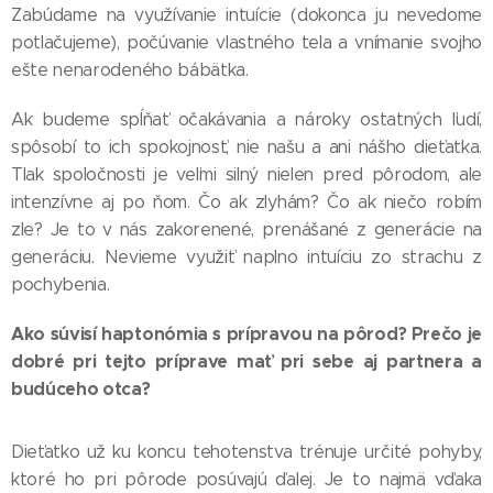
Zabúdame na využívanie intuície (dokonca ju nevedome
potlačujeme), počúvanie vlastného tela a vnímanie svojho
ešte nenarodeného bábätka.
Ak budeme spĺňať očakávania a nároky ostatných ľudí,
spôsobí to ich spokojnosť, nie našu a ani nášho dieťatka.
Tlak spoločnosti je veľmi silný nielen pred pôrodom, ale
intenzívne aj po ňom. Čo ak zlyhám? Čo ak niečo robím
zle? Je to v nás zakorenené, prenášané z generácie na
generáciu. Nevieme využiť naplno intuíciu zo strachu z
pochybenia.
Ako súvisí haptonómia s prípravou na pôrod? Prečo je
dobré pri tejto príprave mať pri sebe aj partnera a
budúceho otca?
Dieťatko už ku koncu tehotenstva trénuje určité pohyby,
ktoré ho pri pôrode posúvajú ďalej. Je to najmä vďaka