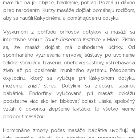
mamičke na jej objatie, hladkanie, pohľad. Pozná ju dávno
pred narodením. Kurzy masáže dojčiat pomáhajú rodičom,
aby sa naučili láskyplnému a pomáhajúcemu dotyku.
Výskumom z pohľadu prínosov dotykov a masáží sa
intenzívne venuje
Touch Research Institute
v Miami. Zistilo
sa, že masáž dojčiat má blahodarné účinky. Od
spomínaného vyzrievania nervovej sústavy po uvoľnenie
telíčka, stimuláciu trávenia, obehovej sústavy, vstrebávania
živín, až po posilnenie imunitného systému. Pôsobením
oxytocínu, ktorý sa vylučuje pri láskyplnom dotyku,
môžeme znížiť stres. Dotykmi sa zlepšuje spánok
bábätiek. Endorfíny vylučované pri masáži dokážu
podstatne viac ako len blokovať bolesť. Láska, spoločný
vzťah či dokonca zlepšenie laktácie, to všetko vieme
podporiť masážou.
Hormonálne zmeny počas masáže bábätka uvoľňujú aj