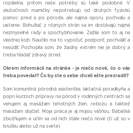
rozdielna, pritom naše potreby sú také podobné. V
skutočnosti mamičky nepotrebujú od druhých fyzickú
pomoc pred a po pôrode, ale najmä oporu, pochvalu a
uistenie. Bohužiaľ, z rôznych strán sa im dostávajú najmä
nezmyselné rady a spochybňovanie. Zažila som to aj na
vlastnej koži. Naučilo ma to vypočuť, podporiť, pochváliť a
nesúdiť. Pochopila som, že žiadny extrém nie je dobrý a
treba hľadať zdravý stred.
Okrem informácií na stránke - je niečo nové, čo o vás
treba povedať? Čo by ste o sebe chceli ešte prezradiť?
Som komunitná pôrodná asistentka, laktačná poradkyňa a
popri kurzoch prípravy na pôrod v rodinných centrách sa
venujem aj masážam tehotných žien, rebozu a taktiež
masážam dojčiat. Moja práca je aj mojou vášňou. Bábätká
zbožňujem a učím sa od nich stále niečo nové (či už sú v
brušku alebo už na svete).