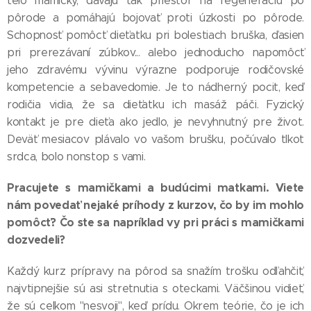
telo mamičky, dávajú tak priestor na regeneráciu po
pôrode a pomáhajú bojovať proti úzkosti po pôrode.
Schopnosť pomôcť dieťatku pri bolestiach bruška, ďasien
pri prerezávaní zúbkov... alebo jednoducho napomôcť
jeho zdravému vývinu výrazne podporuje rodičovské
kompetencie a sebavedomie. Je to nádherný pocit, keď
rodičia vidia, že sa dieťatku ich masáž páči. Fyzický
kontakt je pre dieťa ako jedlo, je nevyhnutný pre život.
Deväť mesiacov plávalo vo vašom brušku, počúvalo tlkot
srdca, bolo nonstop s vami.
Pracujete s mamičkami a budúcimi matkami. Viete
nám povedať nejaké príhody z kurzov, čo by im mohlo
pomôcť? Čo ste sa napríklad vy pri práci s mamičkami
dozvedeli?
Každý kurz prípravy na pôrod sa snažím trošku odľahčiť,
najvtipnejšie sú asi stretnutia s oteckami. Väčšinou vidieť,
že sú celkom "nesvoji", keď prídu. Okrem teórie, čo je ich