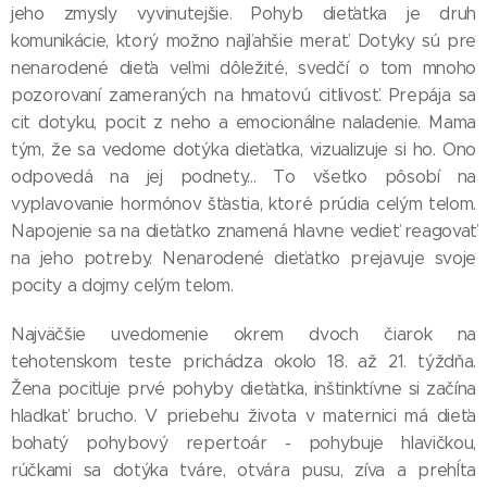
jeho zmysly vyvinutejšie. Pohyb dieťatka je druh
komunikácie, ktorý možno najľahšie merať. Dotyky sú pre
nenarodené dieťa veľmi dôležité, svedčí o tom mnoho
pozorovaní zameraných na hmatovú citlivosť. Prepája sa
cit dotyku, pocit z neho a emocionálne naladenie. Mama
tým, že sa vedome dotýka dieťatka, vizualizuje si ho. Ono
odpovedá na jej podnety... To všetko pôsobí na
vyplavovanie hormónov šťastia, ktoré prúdia celým telom.
Napojenie sa na dieťatko znamená hlavne vedieť reagovať
na jeho potreby. Nenarodené dieťatko prejavuje svoje
pocity a dojmy celým telom.
Najväčšie uvedomenie okrem dvoch čiarok na
tehotenskom teste prichádza okolo 18. až 21. týždňa.
Žena pociťuje prvé pohyby dieťatka, inštinktívne si začína
hladkať brucho. V priebehu života v maternici má dieťa
bohatý pohybový repertoár - pohybuje hlavičkou,
rúčkami sa dotýka tváre, otvára pusu, zíva a prehĺta