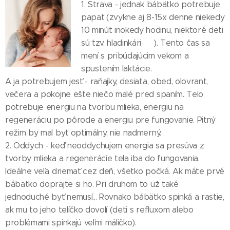
1. Strava - jednak bábätko potrebuje
papať (zvykne aj 8-15x denne niekedy
10 minút inokedy hodinu, niektoré deti
sú tzv. hladinkári 🙃). Tento čas sa
mení s pribúdajúcim vekom a
spustením laktácie.
A ja potrebujem jesť - raňajky, desiata, obed, olovrant,
večera a pokojne ešte niečo malé pred spaním. Telo
potrebuje energiu na tvorbu mlieka, energiu na
regeneráciu po pôrode a energiu pre fungovanie. Pitný
režim by mal byť optimálny, nie nadmerný.
2. Oddych - keď neoddychujem energia sa presúva z
tvorby mlieka a regenerácie tela iba do fungovania.
Ideálne veľa driemať cez deň, všetko počká. Ak máte prvé
bábätko doprajte si ho. Pri druhom to už také
jednoduché byť nemusí... Rovnako bábätko spinká a rastie,
ak mu to jeho telíčko dovolí (deti s refluxom alebo
problémami spinkajú veľmi máličko).