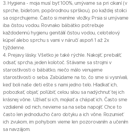
3. Hygiena - moja musí byť 100%, umývame sa pri cikaní (v
sprche, bidetom, popôrodnou sprškou), po každej stolici
sa osprchujeme. Často si meníme vložky. Prsia si umývame
iba čistou vodou. Rovnako bábätko potrebuje
každodennú hygienu genitálií čistou vodou, celotelový
kúpeľ alebo sprchu s vami v náručí aspoň 1 až 2x
týždenne.
4. Prejavy lásky. Všetko je také rýchle. Nakojiť, prebaliť,
odsať, sprcha, jeden kolotoč. Stávame sa strojmi v
starostlivosti o bábätko, niečo málo venujeme
starostlivosti o seba. Zabúdame na to, čo sme si vysnívali,
keď boli naše deti ešte s nami jedno telo. Hladkať ich,
pobozkať, objať, poľúbiť, celou silou sa nadýchnuť tej ich
krásnej vône. Užívať si ich, mojkať a chápať ich. Často sme
vzdialené od nich, nevieme sa na seba napojiť. Chce to
často len jednoducho čaro dotyku a ich vône. Rozumieť
ich zvukom, im pohybom vieme len pozorovaním a učením
sa navzájom.