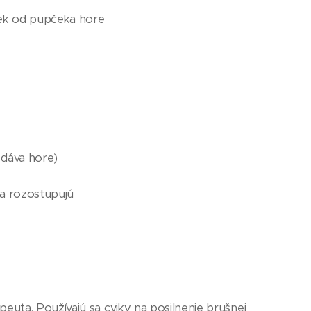
pček od pupčeka hore
y dáva hore)
sa rozostupujú
apeuta. Používajú sa cviky na posilnenie brušnej