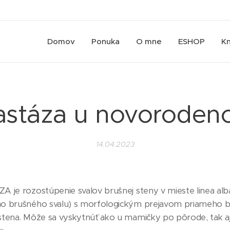
Domov
Ponuka
O mne
ESHOP
Kn
astáza u novoroden
14.04.2023
 je rozostúpenie svalov brušnej steny v mieste linea alba
o brušného svalu) s morfologickým prejavom priameho bru
stena. Môže sa vyskytnúť ako u mamičky po pôrode, tak a