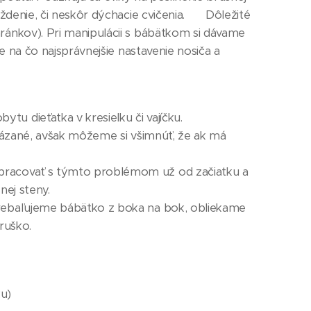
denie, či neskôr dýchacie cvičenia. 🤱🏼 Dôležité
ránkov). Pri manipulácii s bábätkom si dávame
e na čo najsprávnejšie nastavenie nosiča a
u dieťatka v kresielku či vajíčku.
dokázané, avšak môžeme si všimnúť, že ak má
 pracovať s týmto problémom už od začiatku a
nej steny.
 prebaľujeme bábätko z boka na bok, obliekame
ruško.
ku)