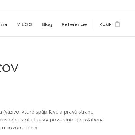
iha
MILOO
Blog
Referencie
Košík
cov
 (väzivo, ktoré spája ľavú a pravú stranu
šného svalu. Laicky povedané - je oslabená
j u novorodenca.