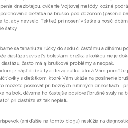
epenie kineziotejpu, cvičenie Vojtovej metódy, kožné podráž
é polohovanie dieťatka na bruško pod dozorom (pasenie ba
 to, aby neviselo. Taktiež pri nosení v šatke a nosiči dbám
ie šatky.
bame sa ťahaniu za rúčky do sedu či častému a dlhému pobyt
ôže diastáza súvisieť s bolesťami bruška a kolikou nie je 
o diastázu, často má aj bruškové problémy a naopak.
kladom je nájsť dobrú fyzioterapeutku, ktorá Vám pomôže
čiť cviky s dieťatkom, ktoré Vám ukáže na posilnenie bruš
ško môžete posilovať pri bežných rutinných činnostiach -
ka na bok, dávame ho častejšie posilovať brušné svaly na b
to" pri diastáze až tak neplatí...
íspevok (ani ďaľšie na tomto blogu) neslúžia na diagnosti