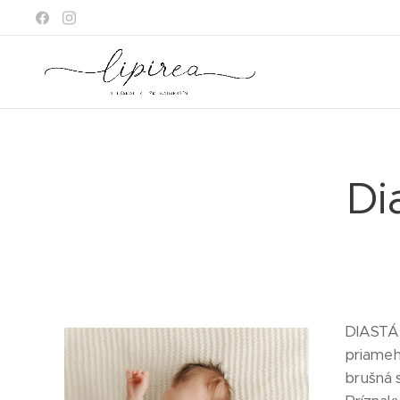
Di
DIASTÁZA
priameh
brušná 