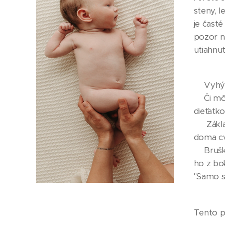
steny, l
je čast
pozor na
utiahnut
🤱🏼Vyhý
🤱🏼Či m
dieťatk
🤱🏼 Zá
doma cvi
🤱🏼Bru
ho z bo
"Samo sa
Tento pr