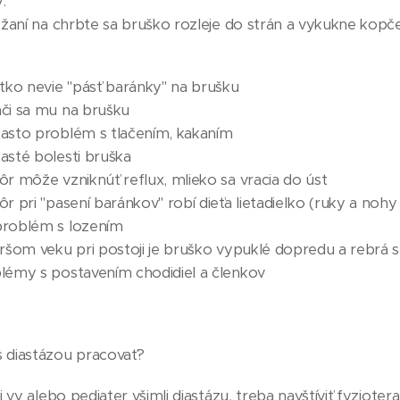
:
 ležaní na chrbte sa bruško rozleje do strán a vykukne ko
ťatko nevie "pásť baránky" na brušku
áči sa mu na brušku
 často problém s tlačením, kakaním
časté bolesti bruška
kôr môže vzniknúť reflux, mlieko sa vracia do úst
kôr pri "pasení baránkov" robí dieťa lietadieľko (ruky a noh
 problém s lozením
taršom veku pri postoji je bruško vypuklé dopredu a rebrá 
oblémy s postavením chodidiel a členkov
s diastázou pracovať?
i vy alebo pediater všimli diastázu, treba navštíviť fyzioter