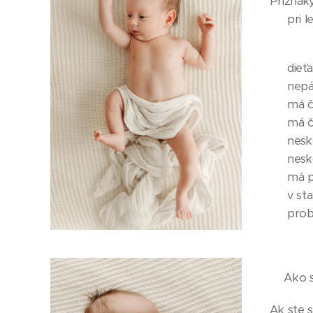
Príznaky
👶🏼 pri
👶🏼 die
👶🏼 nep
👶🏼 má
👶🏼 má 
👶🏼 nes
👶🏼 nes
👶🏼 má
👶🏼 v s
👶🏼 pr
🤱🏼Ako 
Ak ste s