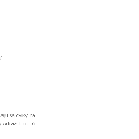
jú
vajú sa cviky na
 podráždenie, či