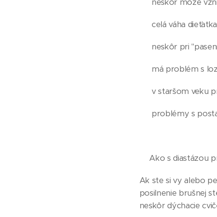
👶🏼 neskôr môže vzn
👶🏼 celá váha dieťatk
👶🏼 neskôr pri "pase
👶🏼 má problém s lo
👶🏼 v staršom veku 
👶🏼 problémy s post
🤱🏼Ako s diastázou 
Ak ste si vy alebo pe
posilnenie brušnej st
neskôr dýchacie cvič