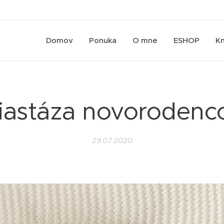
Domov
Ponuka
O mne
ESHOP
Kn
iastáza novorodenc
29.07.2020