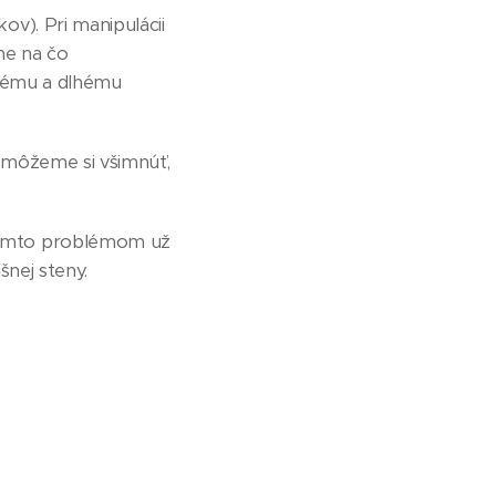
ov). Pri manipulácii
me na čo
stému a dlhému
ak môžeme si všimnúť,
 týmto problémom už
šnej steny.