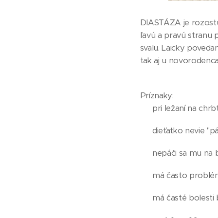
DIASTÁZA je rozostúp
ľavú a pravú stranu
svalu. Laicky poveda
tak aj u novorodenca
Príznaky:
👶🏼 pri ležaní na chr
👶🏼 dieťatko nevie "
👶🏼 nepáči sa mu na
👶🏼 má často problé
👶🏼 má časté bolesti