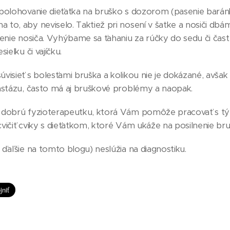
té polohovanie dieťatka na bruško s dozorom (pasenie baránk
to, aby neviselo. Taktiež pri nosení v šatke a nosiči dbá
venie nosiča. Vyhýbame sa ťahaniu za rúčky do sedu či ča
sielku či vajíčku.
súvisieť s bolesťami bruška a kolikou nie je dokázané, avš
iastázu, často má aj bruškové problémy a naopak.
jsť dobrú fyzioterapeutku, ktorá Vám pomôže pracovať s
vičiť cviky s dieťatkom, ktoré Vám ukáže na posilnenie bru
 ďaľšie na tomto blogu) neslúžia na diagnostiku.