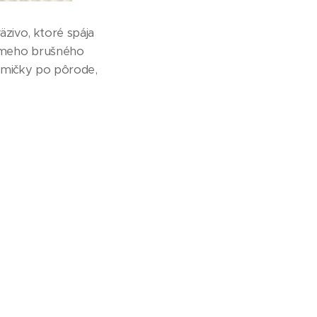
äzivo, ktoré spája
iameho brušného
mamičky po pôrode,