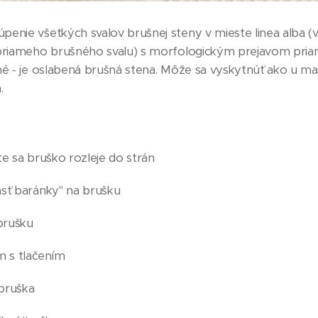
enie všetkých svalov brušnej steny v mieste linea alba (v
 priameho brušného svalu) s morfologickým prejavom pr
né - je oslabená brušná stena. Môže sa vyskytnúť ako u 
.
bte sa bruško rozleje do strán
pásť baránky" na brušku
 brušku
m s tlačením
 bruška