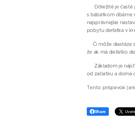
🤱🏼 Dôležité je čas
s bábätkom dbáme na 
najsprávnejšie nasta
pobytu dieťatka v kre
🤱🏼Či môže diastáza 
že ak má dieťatko d
🤱🏼 Základom je ná
od začiatku a doma c
Tento príspevok (ani
Share