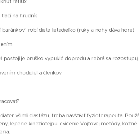
iknúť reflux
a tlačí na hrudník
ní baránkov" robí dieťa lietadieľko (ruky a nohy dáva hore)
zením
pri postoji je bruško vypuklé dopredu a rebrá sa rozostupu
avením chodidiel a členkov
pracovať?
diater všimli diastázu, treba navštíviť fyzioterapeuta. Použí
eny, lepenie kineziotejpu, cvičenie Vojtovej metódy, kožné
enia.