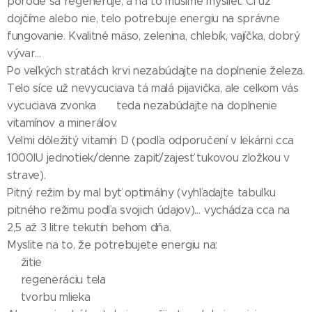
pôrode sa regeneruje, a na to musíme myslieť. Či už
dojčíme alebo nie, telo potrebuje energiu na správne
fungovanie. Kvalitné mäso, zelenina, chlebík, vajíčka, dobrý
vývar...
Po veľkých stratách krvi nezabúdajte na doplnenie železa.
Telo síce už nevycuciava tá malá pijavička, ale celkom vás
vycuciava zvonka 🙃 teda nezabúdajte na doplnenie
vitamínov a minerálov.
Veľmi dôležitý vitamín D (podľa odporučení v lekárni cca
1000IU jednotiek/denne zapiť/zajesť tukovou zložkou v
strave).
Pitný režim by mal byť optimálny (vyhľadajte tabuľku
pitného režimu podľa svojich údajov)… vychádza cca na
2,5 až 3 litre tekutín behom dňa.
Myslite na to, že potrebujete energiu na:
🤍žitie
🤍regeneráciu tela
🤍tvorbu mlieka