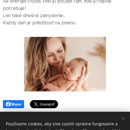
Ak energia chýba, telo ju použije tam, kde ju najviac
potrebuje!
Len také dnešné zamyslenie...
Každý deň je príležitosť na zmenu 🤍🙏
Share
Používame cookies, aby sme zaistili správne fungovanie a