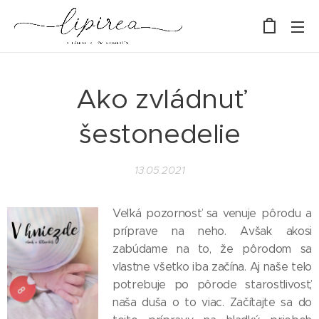
Ako zvládnuť
šestonedelie
13.05.2021
Veľká pozornosť sa venuje pôrodu a
príprave na neho. Avšak akosi
zabúdame na to, že pôrodom sa
vlastne všetko iba začína. Aj naše telo
potrebuje po pôrode starostlivosť,
naša duša o to viac. Začítajte sa do