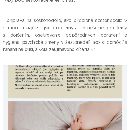
"Aby bolo šestonedelie len o nás...."
‑ príprava na šestonedelie, ako prebieha šestonedelie v
nemocnici, najčastejšie problémy a ich riešenie, problémy
s dojčením, ošetrovanie popôrodných poranení a
hygiena, psychické zmeny v šestonedelí, ako si pomôcť s
ranami na duši, a veľa zaujímavého čítania ♡