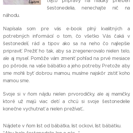
tejto prípravy na hladký priebeh
šestonedelia, nenechajte nič na
náhodu.
Napísala som pre vás e‑book plný kvalitných a
potrebných informácií o tom, čo všetko Vás čaká v
šestonedelí, rád a tipov ako sa na neho čo najlepšie
pripraviť. Prežiť ho tak, aby sa zregenerovalo nielen telo,
ale aj myseľ. Pomôže vám zmeniť pohľad na prvé mesiace
po pôrode, na vaše bábätko a jeho potreby. Pretože aby
sme mohli byť dobrou mamou, musíme najskôr zistiť koho
mamou sme.
Svoje si v ňom nájdu nielen prvorodičky, ale aj mamičky,
ktoré už majú viac detí a chcú si svoje šestonedelie
konečne vychutnať a nielen prežívať...
Nájdete v ňom list od bábätka, list ockovi, list bábätku.